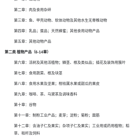
第二章：肉及食用杂碎
第三章：鱼、甲壳动物、软体动物及其他水生无脊椎动物
第四章：乳品；蛋品；天然蜂蜜；其他食用动物产品
第五章：其他动物产品
第二类 植物产品（6-14章）
第六章：活树及其他活植物；鳞茎、根及类似品；插花及装饰用簇叶
第七章：食用蔬菜、根及块茎
第八章：食用水果及坚果；柑桔属水果或甜瓜的果皮
第九章：咖啡、茶、马黛茶及调味香料
第十章：谷物
第十一章：制粉工业产品；麦芽；淀粉；菊粉；面筋
第十二章：含油子仁及果实；杂项子仁及果实；工业用或药用植物；稻
草、秸秆及饲料