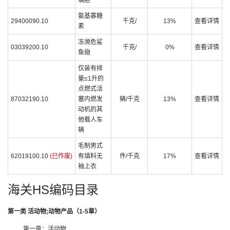
璃胆
氨基寡糖
29400090.10
千克/
13%
查看详情
素
冻濒危鲨
03039200.10
千克/
0%
查看详情
鱼翅
仅装有排
量≤1升的
点燃式活
87032190.10
塞内燃发
辆/千克
13%
查看详情
动机的其
他载人车
辆
毛制男式
62019100.10
(已作废)
有填料无
件/千克
17%
查看详情
袖上衣
海关HS编码目录
第一类 活动物;动物产品（1-5章）
第一章：活动物