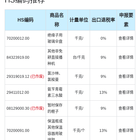
商品名
申报要
HS编码
计量单位
出口退税率
称
素
绝缘子用
70200012.00
千克/
0%
查看详情
玻璃伞盘
其他非免
84323919.00
耕直接播
台/千克
9%
查看详情
种机
氯沙林、
29319019.12
(已作废)
千克/
9%
查看详情
氯梭曼
氨苄青霉
29411012.00
千克/
13%
查看详情
素三水酸
暂时保存
08129000.30
(已作废)
千克/
9%
查看详情
的榧子
保温瓶或
其他保温
70200091.00
千克/个
13%
查看详情
容器用玻