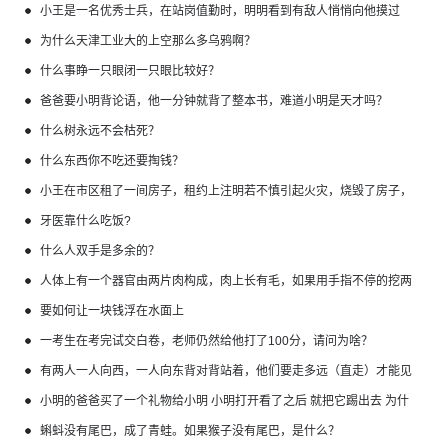
小王是一名优秀士兵，在站岗值勤时，明明看到有敌人悄悄向他摸过
来，为什么他却睁一只眼闭一只眼
为什么天津工业大的上空那么多乌鸦啊？
什么事睁一只眼闭一只眼比较好？
爸爸要小明背论语，他一分钟就背了整本书，难道小明是天才吗？
什么树永远不会枯死？
什么东西你不吃还要掏钱？
小王在市区租了一间房子，租约上注明若不慎引起火灾，烧毁了房子，
必须赔偿三百万元。小王不但不反对，甚至还主动多填了一个零，为什
牙医靠什么吃饭?
么？
什么人双手是多余的？
人体上有一个器官由两片肉构成，肉上长有毛，如果用手指不停的挖两
片肉中间，那就会流出水来，如果用硬东西用力一戳那它就会流血。
要如何让一块钱浮在水面上
一考生在考完试交白卷，老师仍然给他打了100分，请问为啥？
有两人一人向西，一人向东背对背站着，他们要走多远（直走）才能见
面？
小明的爸爸买了一个礼物给小明 小明打开看了之后 就把它踢出去 为什
么？
蝌蚪没有尾巴，成了青蛙。如果猴子没有尾巴，是什么？