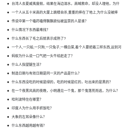
台湾人去夏威夷度假，结果在海边溺水，高喊救命，却没人理他，为什
么？
一个人从五十米高的大厦上跳楼自杀,重重的摔在了地上,为什么没被摔
死?
传说中第一个嗑药嗑得飘飘欲仙被监禁的人是谁？
什么情况下东西最难找？
什么东西长了毛之后就表示成熟了?
一个人,一只船,一只狗,一只兔子,一棵白菜,着个人要把着三样东西,运到河
那边,先送那两个？
蚂蚁为什么说一口气把一头牛给赶走了？
什么人指望腿生活？
制造日期与有效日期是同一天的产品是什么？
什么东西没吃的时候是绿的，吃的时候是红的，吐出来的是黑的？
在一个夜黑风高的夜晚，小明遇见一个鬼，那个鬼落荒而逃，为什么？
哈利波特住在哪里？
印度人为什么用手抓饭吃？
大象的左耳朵像什么？
什么东西越用越有钱？