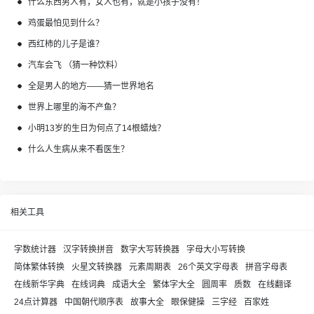
什么东西男人有，女人也有，就是小孩子没有！
鸡蛋最怕见到什么？
西红柿的儿子是谁？
汽车会飞 （猜一种饮料）
全是男人的地方——猜一世界地名
世界上哪里的海不产鱼？
小明13岁的生日为何点了14根蜡烛？
什么人生病从来不看医生？
相关工具
字数统计器
汉字转换拼音
数字大写转换器
字母大小写转换
简体繁体转换
火星文转换器
元素周期表
26个英文字母表
拼音字母表
在线新华字典
在线词典
成语大全
繁体字大全
圆周率
质数
在线翻译
24点计算器
中国朝代顺序表
故事大全
眼保健操
三字经
百家姓