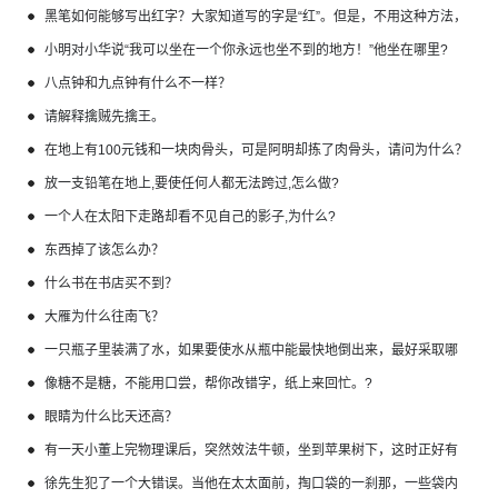
黑笔如何能够写出红字？大家知道写的字是“红”。但是，不用这种方法，
如何写出白字来？
小明对小华说“我可以坐在一个你永远也坐不到的地方！”他坐在哪里?
八点钟和九点钟有什么不一样？
请解释擒贼先擒王。
在地上有100元钱和一块肉骨头，可是阿明却拣了肉骨头，请问为什么？
放一支铅笔在地上,要使任何人都无法跨过,怎么做?
一个人在太阳下走路却看不见自己的影子,为什么?
东西掉了该怎么办？
什么书在书店买不到？
大雁为什么往南飞？
一只瓶子里装满了水，如果要使水从瓶中能最快地倒出来，最好采取哪
种办法？
像糖不是糖，不能用口尝，帮你改错字，纸上来回忙。?
眼睛为什么比天还高？
有一天小董上完物理课后，突然效法牛顿，坐到苹果树下，这时正好有
一颗苹果砸在小董的头，你猜小董怎么说？
徐先生犯了一个大错误。当他在太太面前，掏口袋的一刹那，一些袋内