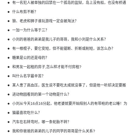
有一名犯人被单独的囚禁在一个孤岛的监狱，岛上没有船，也没有桥通
往大陆，犯人也不会游泳，可是有一天，犯人却逃离了监狱。他是怎么
什么布剪不断？
做到的？
狼、老虎和狮子谁玩游戏一定会被淘汰？
一加一为什么等于三？
小刘的爸爸的弟弟是我儿子的哥哥，我和小刘是什么关系？
有一根棍子，要它变短，但不能锯断、折断或削短，该怎么办？
糖果是公的还是母的？
和男友一起租的房子,怎么样才能不付房租?
叫什么名字最辛苦？
某人患了高血压，医生说不要吃太咸就没事了，但是他一听却决定要搬
家，为什么？
进动物园看到的第一个动物是什么？
小刘从今天16点16分起，他老婆就要开始陪别人的有带枪的老公睡！为
什么他还得幸福地伺候着洗漱更衣沐浴
猫最喜欢吃什么？
汽车在右转弯时，哪一条轮胎不转？
我和你爸爸的弟弟的儿子的同学的哥哥是什么关系?