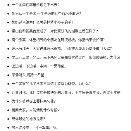
的酒吧火柴盒、未中奖的马票，以及旧情人的照片等，均散落一地。他
一个圆画在哪里永远走不出去?
在慌张之余，为了避免吵架，双手各遮起一件东西。试问，他所遮起最
有效的东西是什么？
如何从一半是水,一半是油的缸中取水不取油?
奶奶过马路为什么总是抓紧小孙子的手？
梁山伯和祝英台变成了一对比翼双飞的蝴蝶之后怎样了?
两个身高、体重相当的小朋友在玩跷跷板，你猜结果会如何？
泼水节那天，大家彼此泼水祝福，小李被人泼水为啥还破口大骂？
早上八点整，北上，南下两列火车都准时通过同一条单线铁轨，为什么
没有相撞呢？
上边毛，下边毛，中间一个黑葡萄。
米汤淋头,请猜一名星.
一个警察的儿子从来不叫这个警察为爸爸，为什么？
儿童时代，我们过的是最快乐的儿童节，十年后是青年节，再过十年是
父亲节，再过几十年就是老人节，哪又再过几十年是什么节呢？
为什么篮球板上要抹两勺盐？
请问大家，人能活到什么时候?
离你最近的地方是哪？
男人泡澡堂-----打一军事用品。