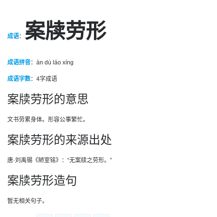
案牍劳形
成语
：
成语拼音
：àn dú láo xíng
成语字数
：
4字成语
案牍劳形的意思
文书劳累身体。形容公事繁忙。
案牍劳形的来源出处
唐·刘禹锡《陋室铭》：“无案牍之劳形。”
案牍劳形造句
暂无相关句子。