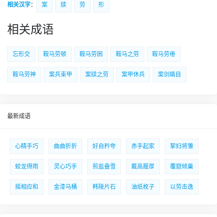
相关汉字
：
案
牍
劳
形
相关成语
忘形交
鞍马劳顿
鞍马劳困
鞍马之劳
鞍马劳倦
鞍马劳神
案兵束甲
案牍之劳
案甲休兵
案剑瞋目
最新成语
心精手巧
曲曲折折
好自矜夸
赤手起家
挈妇将雏
蛟龙得雨
灵心巧手
煎盐叠雪
戴高履厚
覆窟倾巢
摇相应和
金漆马桶
韩陵片石
油纸枚子
以劳击逸