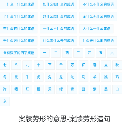
一什么一什么的成语
如什么如什么的成语
不什么不什么的成语
半什么半什么的成语
越什么越什么的成语
无什么无什么的成语
有什么有什么的成语
一什么不什么的成语
大什么一什么成语
千什么万什么的成语
什么来什么去的成语
什么天什么地的成语
含有数字的四字成语
一
二
两
三
四
五
六
七
八
九
十
百
千
万
亿
春
夏
秋
冬
鼠
牛
虎
兔
龙
蛇
马
羊
猴
鸡
狗
猪
红
橙
黄
绿
青
蓝
紫
黑
白
灰
案牍劳形的意思-案牍劳形造句