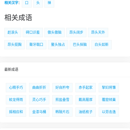
相关汉字
：
口
头
禅
相关成语
赶浪头
碍口识羞
傲头傲脑
昂头阔步
昂头天外
昂头挺胸
聱牙戟口
鳌头独占
巴头探脑
白头如新
最新成语
心精手巧
曲曲折折
好自矜夸
赤手起家
挈妇将雏
蛟龙得雨
灵心巧手
煎盐叠雪
戴高履厚
覆窟倾巢
摇相应和
金漆马桶
韩陵片石
油纸枚子
以劳击逸