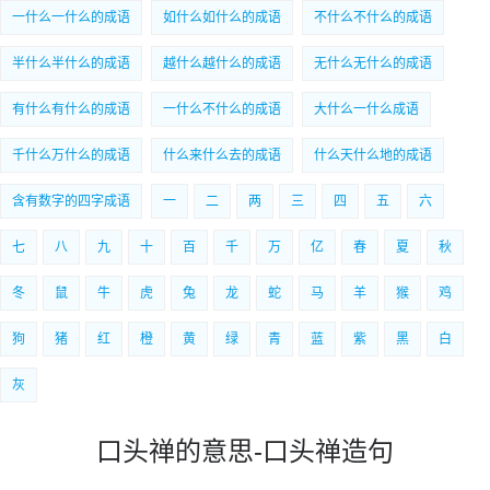
一什么一什么的成语
如什么如什么的成语
不什么不什么的成语
半什么半什么的成语
越什么越什么的成语
无什么无什么的成语
有什么有什么的成语
一什么不什么的成语
大什么一什么成语
千什么万什么的成语
什么来什么去的成语
什么天什么地的成语
含有数字的四字成语
一
二
两
三
四
五
六
七
八
九
十
百
千
万
亿
春
夏
秋
冬
鼠
牛
虎
兔
龙
蛇
马
羊
猴
鸡
狗
猪
红
橙
黄
绿
青
蓝
紫
黑
白
灰
口头禅的意思-口头禅造句