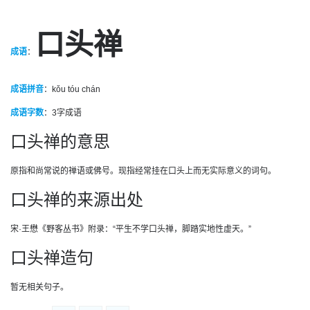
口头禅
成语
：
成语拼音
：kǒu tóu chán
成语字数
：
3字成语
口头禅的意思
原指和尚常说的禅语或佛号。现指经常挂在口头上而无实际意义的词句。
口头禅的来源出处
宋·王懋《野客丛书》附录：“平生不学口头禅，脚踏实地性虚天。”
口头禅造句
暂无相关句子。