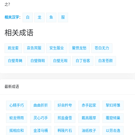
之？
相关汉字
：
白
龙
鱼
服
相关成语
跑龙套
哀告宾服
安生服业
鳌愤龙愁
苍白无力
白璧青蝇
白璧微瑕
白璧无瑕
白丁俗客
白发苍颜
最新成语
心精手巧
曲曲折折
好自矜夸
赤手起家
挈妇将雏
蛟龙得雨
灵心巧手
煎盐叠雪
戴高履厚
覆窟倾巢
摇相应和
金漆马桶
韩陵片石
油纸枚子
以劳击逸