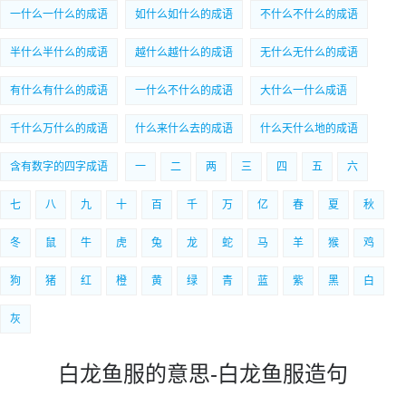
一什么一什么的成语
如什么如什么的成语
不什么不什么的成语
半什么半什么的成语
越什么越什么的成语
无什么无什么的成语
有什么有什么的成语
一什么不什么的成语
大什么一什么成语
千什么万什么的成语
什么来什么去的成语
什么天什么地的成语
含有数字的四字成语
一
二
两
三
四
五
六
七
八
九
十
百
千
万
亿
春
夏
秋
冬
鼠
牛
虎
兔
龙
蛇
马
羊
猴
鸡
狗
猪
红
橙
黄
绿
青
蓝
紫
黑
白
灰
白龙鱼服的意思-白龙鱼服造句