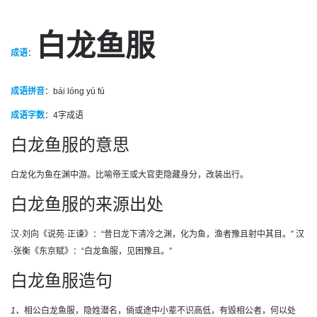
白龙鱼服
成语
：
成语拼音
：bái lóng yú fú
成语字数
：
4字成语
白龙鱼服的意思
白龙化为鱼在渊中游。比喻帝王或大官吏隐藏身分，改装出行。
白龙鱼服的来源出处
汉·刘向《说苑·正谏》：“昔日龙下清冷之渊，化为鱼，渔者豫且射中其目。” 汉
·张衡《东京赋》：“白龙鱼服，见困豫且。”
白龙鱼服造句
1、
相公白龙鱼服，隐姓潜名，倘或途中小辈不识高低，有毁相公者，何以处