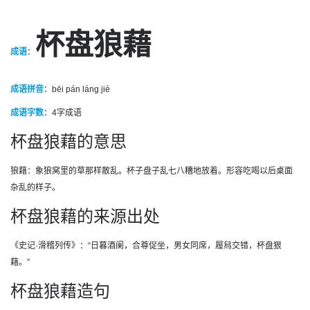
杯盘狼藉
成语
：
成语拼音
：bēi pán láng jiè
成语字数
：
4字成语
杯盘狼藉的意思
狼藉：象狼窝里的草那样散乱。杯子盘子乱七八糟地放着。形容吃喝以后桌面
杂乱的样子。
杯盘狼藉的来源出处
《史记·滑稽列传》：“日暮酒阑，合尊促坐，男女同席，履舄交错，杯盘狠
藉。”
杯盘狼藉造句