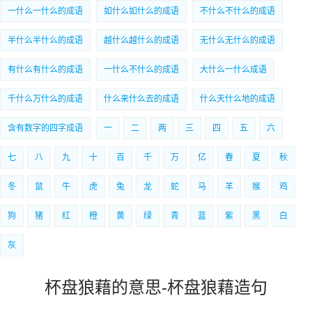
一什么一什么的成语
如什么如什么的成语
不什么不什么的成语
半什么半什么的成语
越什么越什么的成语
无什么无什么的成语
有什么有什么的成语
一什么不什么的成语
大什么一什么成语
千什么万什么的成语
什么来什么去的成语
什么天什么地的成语
含有数字的四字成语
一
二
两
三
四
五
六
七
八
九
十
百
千
万
亿
春
夏
秋
冬
鼠
牛
虎
兔
龙
蛇
马
羊
猴
鸡
狗
猪
红
橙
黄
绿
青
蓝
紫
黑
白
灰
杯盘狼藉的意思-杯盘狼藉造句