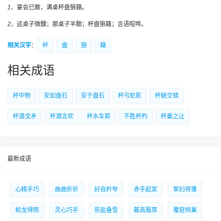
1、
宴会已散，满桌杯盘狼藉。
2、
这桌子微醺；那桌子半酣；杯盘狼藉；言语喧哗。
相关汉字
：
杯
盘
狼
藉
相关成语
杯中物
安如盘石
安于盘石
杯弓蛇影
杯觥交错
杯酒戈矛
杯酒言欢
杯水车薪
不胜杯杓
杯羹之让
最新成语
心精手巧
曲曲折折
好自矜夸
赤手起家
挈妇将雏
蛟龙得雨
灵心巧手
煎盐叠雪
戴高履厚
覆窟倾巢