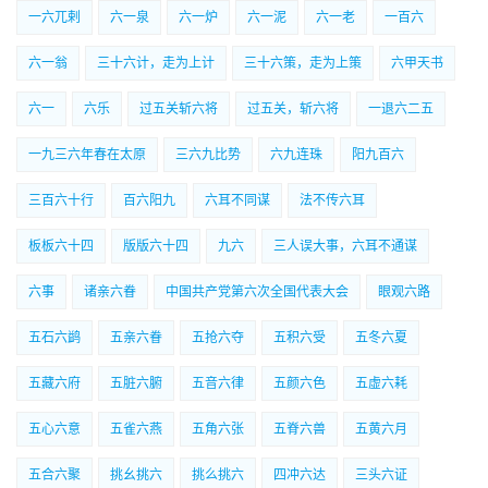
一六兀剌
六一泉
六一炉
六一泥
六一老
一百六
六一翁
三十六计，走为上计
三十六策，走为上策
六甲天书
六一
六乐
过五关斩六将
过五关，斩六将
一退六二五
一九三六年春在太原
三六九比势
六九连珠
阳九百六
三百六十行
百六阳九
六耳不同谋
法不传六耳
板板六十四
版版六十四
九六
三人误大事，六耳不通谋
六事
诸亲六眷
中国共产党第六次全国代表大会
眼观六路
五石六鹢
五亲六眷
五抢六夺
五积六受
五冬六夏
五藏六府
五脏六腑
五音六律
五颜六色
五虚六耗
五心六意
五雀六燕
五角六张
五脊六兽
五黄六月
五合六聚
挑幺挑六
挑么挑六
四冲六达
三头六证