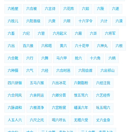
六枪屋
六合被
六言诗
六花阵
六如
六陵
六遂
六枝儿
六阳首级
六庚
六顺
十六字令
六计
六漠
六畜
六纪
六管
六月起义
六蔽
六峜
六将军
六出
百六掾
六和塔
黄六
六十花甲
六神丸
六根
六合靴
六行
六舞
马六甲
抢六
十六角
六柄
六种摄
六气
六经
六合时邕
六阳会首
六出祁山
四六骈俪
五马六猴
六出冰花
六朝脂粉
六经注我
六合同风
六亲同运
六卿分晋
恨五骂六
六艺经传
六脉调和
六根清浄
六宫粉黛
磻溪六年
吆五喝六
人五人六
六尺之托
喝六呼幺
无稽六受
丈六金身