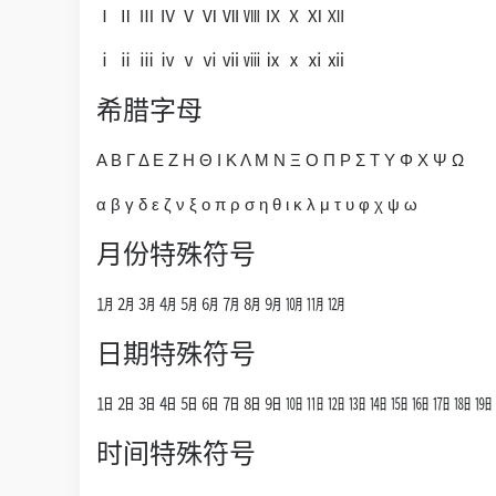
Ⅰ Ⅱ Ⅲ Ⅳ Ⅴ Ⅵ Ⅶ Ⅷ Ⅸ Ⅹ Ⅺ Ⅻ
ⅰ ⅱ ⅲ ⅳ ⅴ ⅵ ⅶ ⅷ ⅸ ⅹ ⅺ ⅻ
希腊字母
Α Β Γ Δ Ε Ζ Η Θ Ι Κ Λ Μ Ν Ξ Ο Π Ρ Σ Τ Υ Φ Χ Ψ Ω
α β γ δ ε ζ ν ξ ο π ρ σ η θ ι κ λ μ τ υ φ χ ψ ω
月份特殊符号
㋀ ㋁ ㋂ ㋃ ㋄ ㋅ ㋆ ㋇ ㋈ ㋉ ㋊ ㋋
日期特殊符号
㏠ ㏡ ㏢ ㏣ ㏤ ㏥ ㏦ ㏧ ㏨ ㏩ ㏪ ㏫ ㏬ ㏭ ㏮ ㏯ ㏰ ㏱ ㏲
时间特殊符号