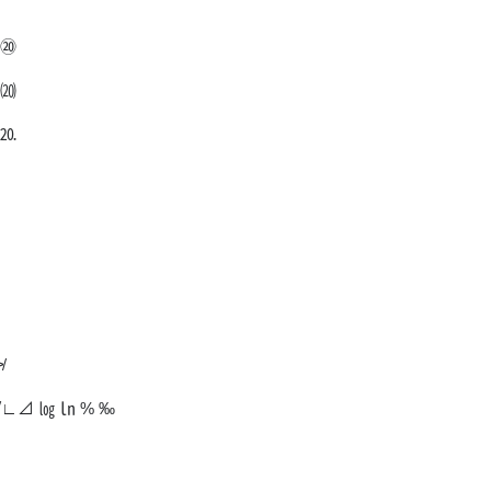
 ⑳
 ⒇
 ⒛
≯
 √∟⊿ ㏒ ㏑ % ‰