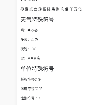
零 壹 贰 叁 肆 伍 陆 柒 捌 玖 佰 仟 万 亿
天气特殊符号
晴：☀☼♨
多云：☁☂
夜晚：☽☾
雪：❄❅❆☃
单位特殊符号
版权符号© ®
温度符号℃ ℉
性别符号♂ ♀