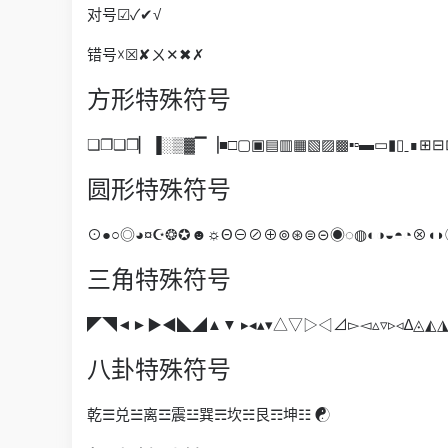
对号☑✓✔√
错号☓☒✘ㄨ✕✖✗
方形特殊符号
❏❐❑❒▏▐░▒▓▔▕■□▢▣▤▥▦▧▨▩▪▫▬▭▮▯ˍ∎⊞⊟⊠⊡⋄
圆形特殊符号
⊙●○◎◕¤☪❂✪☻☼Θ⊖⊘⊕⊚⊛⊜⊝◉◌◍◐◑◒◓◔⊗◖◗
三角特殊符号
◤◥◄►▶◀◣◢▲▼ ▸◂▴▾△▽▷◁⊿▻◅▵▿▹◃∆◬◭
八卦特殊符号
乾☰兑☱离☲震☳巽☴坎☵艮☶坤☷ ☯