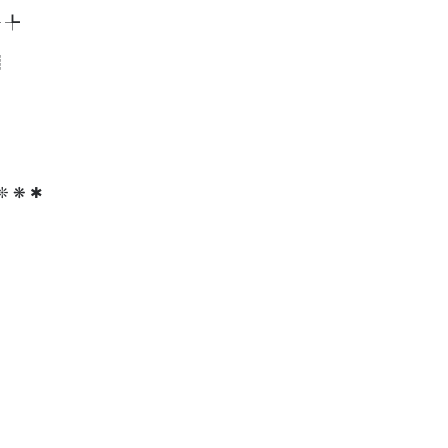
╃ ╄
┋
 ❊ ❋ ✱