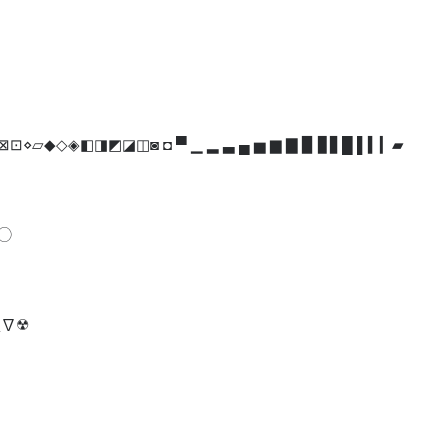
▱◆◇◈◧◨◩◪◫◙ ◘ ▀ ▁ ▂ ▃ ▄ ▅ ▆ ▇ ▉ ▊▋█ ▌▍▎▰
◯
◮∇☢