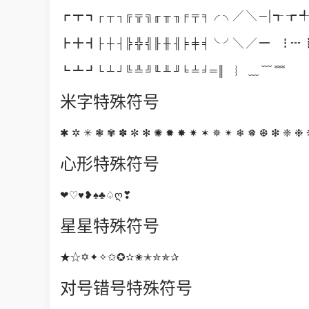
┏ ┳ ┓┌ ┬ ┐╔ ╦ ╗╓ ╥ ╖╒ ╤ ╕╭ ╮╱ ╲ ─│┱ ┲ 
┣ ╋ ┫├ ┼ ┤╠ ╬ ╣╟ ╫ ╢╞ ╪ ╡╰ ╯╲ ╱ ━ ┇┅ 
┗ ┻ ┛└ ┴ ┘╚ ╩ ╝╙ ╨ ╜╘ ╧ ╛═║ ︴ ﹏ ﹋ ﹌
米字特殊符号
✱ ✲ ✳ ❃ ✾ ✽ ✼ ✻ ✺ ✹ ✸ ✷ ✶ ✵ ✴ ❄ ❅ ❆ ❇ ❈ ❉
心形特殊符号
❤♡♥❥♠♣♤ღ❣
星星特殊符号
★☆✡✦✧✩✪✫✬✭✮✯✰
对号错号特殊符号