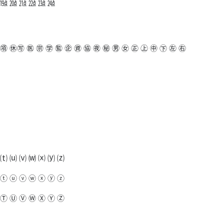
 ㍫ ㍬ ㍭ ㍮ ㍯ ㍰
 ㊠ ㊡㊢ ㊩ ㊪ ㊫ ㊬ ㊭ ㊮ ㊯ ㊰ ㊙ ㊚ ㊛ ㊣ ㊤ ㊥ ㊦ ㊧ ㊨
 ⒯ ⒰ ⒱ ⒲ ⒳ ⒴ ⒵
 ⓣ ⓤ ⓥ ⓦ ⓧ ⓨ ⓩ
 Ⓣ Ⓤ Ⓥ Ⓦ Ⓧ Ⓨ Ⓩ