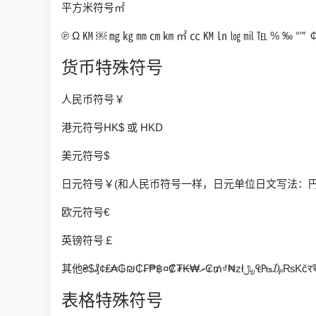
平方米符号㎡
℗ Ω ㏎ ￼ ㎎ ㎏ ㎜ ㎝ ㎞ ㎡ ㏄ ㏎ ㏑ ㏒ ㏕ ℡ % ‰ °′″ 
货币特殊符号
人民币符号￥
港元符号HK$ 或 HKD
美元符号$
日元符号￥(和人民币符号一样，日元单位日文写法：円
欧元符号€
英镑符号￡
其他₴$₰¢₤₳₲₪₵₣₱฿¤₡₮₭₩ރ₢₥₫₦zł﷼
表格特殊符号