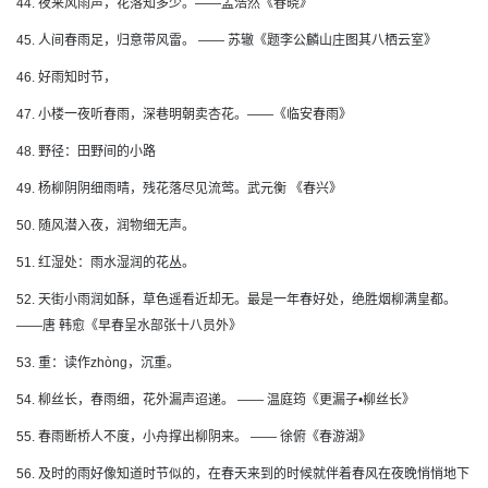
44. 夜来风雨声，花落知多少。——孟浩然《春晓》
45. 人间春雨足，归意带风雷。 —— 苏辙《题李公麟山庄图其八栖云室》
46. 好雨知时节，
47. 小楼一夜听春雨，深巷明朝卖杏花。——《临安春雨》
48. 野径：田野间的小路
49. 杨柳阴阴细雨晴，残花落尽见流莺。武元衡 《春兴》
50. 随风潜入夜，润物细无声。
51. 红湿处：雨水湿润的花丛。
52. 天街小雨润如酥，草色遥看近却无。最是一年春好处，绝胜烟柳满皇都。
——唐 韩愈《早春呈水部张十八员外》
53. 重：读作zhòng，沉重。
54. 柳丝长，春雨细，花外漏声迢递。 —— 温庭筠《更漏子•柳丝长》
55. 春雨断桥人不度，小舟撑出柳阴来。 —— 徐俯《春游湖》
56. 及时的雨好像知道时节似的，在春天来到的时候就伴着春风在夜晚悄悄地下