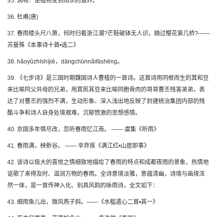
35. 润物：使植物受到雨水的滋养。
36. 杜甫(唐)
37. 春雨楼头尺八箫，何时归看浙江潮?芒鞋破钵无人识，踏过樱花第几桥?——
苏曼殊《本事诗十首•选二》
38. hǎoyǔzhīshíjiē，dāngchūnnǎifāshēng。
39. 《七步诗》是三国时期魏国诗人曹植的一首诗。这首诗用同根而生的萁和豆
来比喻同父共母的兄弟，用萁煎其豆来比喻同胞骨肉的哥哥曹丕残害弟弟，表
达了对曹丕的强烈不满，生动形象、深入浅出地反映了封建统治集团内部的残
酷斗争和诗人自身处境艰难，沉郁愤激的思想感情。
40. 京国多年情尽改，忽听春雨忆江南。 —— 虞集《听雨》
41. 春雨满，秧新谷。 —— 辛弃疾《满江红•山居即事》
42. 该诗以极大的喜悦之情细致地描绘了春雨的特点和成都夜雨的景象，热情地
讴歌了来得及时、滋润万物的春雨。全诗意境淡雅，意蕴清幽，诗境与画境浑
然一体，是一首传神入化、别具风韵的咏雨诗，全文如下：
43. 细雨鱼儿出，微风燕子斜。——《水槛遣心二首•其一》