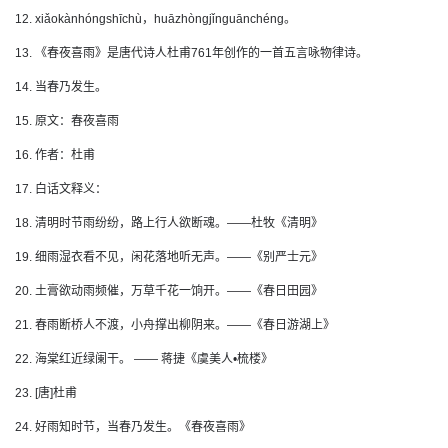
12. xiǎokànhóngshīchù，huāzhòngjǐnguānchéng。
13. 《春夜喜雨》是唐代诗人杜甫761年创作的一首五言咏物律诗。
14. 当春乃发生。
15. 原文：春夜喜雨
16. 作者：杜甫
17. 白话文释义：
18. 清明时节雨纷纷，路上行人欲断魂。——杜牧《清明》
19. 细雨湿衣看不见，闲花落地听无声。——《别严士元》
20. 土膏欲动雨频催，万草千花一饷开。——《春日田园》
21. 春雨断桥人不渡，小舟撑出柳阴来。——《春日游湖上》
22. 海棠红近绿阑干。 —— 蒋捷《虞美人•梳楼》
23. [唐]杜甫
24. 好雨知时节，当春乃发生。《春夜喜雨》