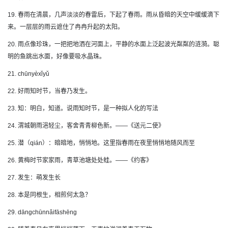
19. 春雨在清晨，几声淡淡的春雷后，下起了春雨。雨从昏暗的天空中缓缓滴下
来。一层层的雨云遮住了冉冉升起的太阳。
20. 雨点像珍珠，一把把地洒在河面上，平静的水面上泛起波光粼粼的涟漪。聪
明的鱼跳出水面，好像要吸水晶珠。
21. chūnyèxǐyǔ
22. 好雨知时节，当春乃发生。
23. 知：明白，知道。说雨知时节，是一种拟人化的写法
24. 渭城朝雨浥轻尘，客舍青青柳色新。——《送元二使》
25. 潜（qián）：暗暗地，悄悄地。这里指春雨在夜里悄悄地随风而至
26. 黄梅时节家家雨，青草池塘处处蛙。——《约客》
27. 发生：萌发生长
28. 本是同根生，相煎何太急？
29. dāngchūnnǎifāshēng