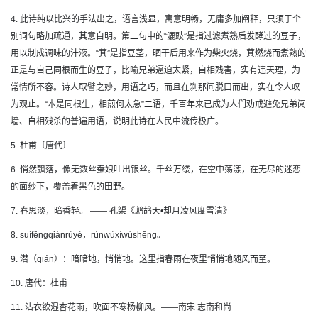
4. 此诗纯以比兴的手法出之，语言浅显，寓意明畅，无庸多加阐释，只须于个
别词句略加疏通，其意自明。第二句中的“漉豉”是指过滤煮熟后发酵过的豆子，
用以制成调味的汁液。“萁”是指豆茎，晒干后用来作为柴火烧，萁燃烧而煮熟的
正是与自己同根而生的豆子，比喻兄弟逼迫太紧，自相残害，实有违天理，为
常情所不容。诗人取譬之妙，用语之巧，而且在刹那间脱口而出，实在令人叹
为观止。“本是同根生，相煎何太急”二语，千百年来已成为人们劝戒避免兄弟阋
墙、自相残杀的普遍用语，说明此诗在人民中流传极广。
5. 杜甫〔唐代〕
6. 悄然飘落，像无数丝蚕娘吐出银丝。千丝万缕，在空中荡漾，在无尽的迷恋
的面纱下，覆盖着黑色的田野。
7. 春思淡，暗香轻。 —— 孔榘《鹧鸪天•却月凌风度雪清》
8. suífēngqiánrùyè，rùnwùxìwúshēng。
9. 潜（qián）：暗暗地，悄悄地。这里指春雨在夜里悄悄地随风而至。
10. 唐代：杜甫
11. 沾衣欲湿杏花雨，吹面不寒杨柳风。——南宋 志南和尚