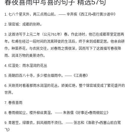
春夜喜雨中写喜的句子 精选57句
1. 七八个星天外，两三点雨山前。 —— 辛弃疾《西江月•夜行黄沙道中》
2. 锦官城：成都的别称。
3. 这首诗写于上元二年（公元761年）春。作此诗时，他已在成都草堂定居两
年。杜甫在经过一段时间的流离转徙的生活后，终于来到成都定居。他亲自耕
作，种菜养花，与农民交往，对春雨之情很深，因而写下了这首描写春夜降
雨、润泽万物的美景诗作。
4. 红湿处：雨水湿润的花丛
5. 南朝四百八十寺，多少楼台烟雨中。——《江南春》
6. 天刚亮时看着那雨水润湿的花丛，娇美红艳，整个锦官城变成了繁花盛开的
世界。
7. 春夜喜雨
8. 春雨细如尘，楼外柳丝黄湿。 —— 朱敦儒《好事近•春雨细如尘》
9. 青箬笠，绿蓑衣，斜风细雨不须归。 —— 张志和《渔歌子•西塞山前白鹭
飞》