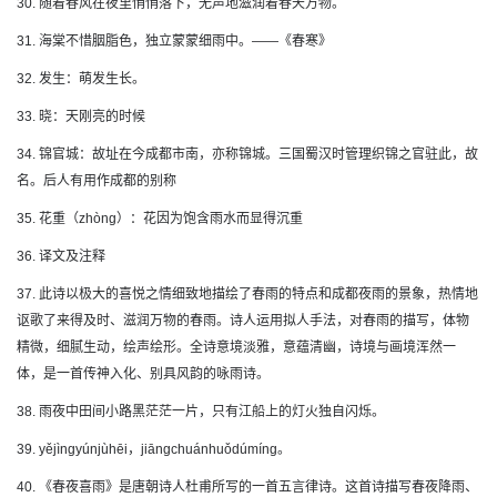
30. 随着春风在夜里悄悄落下，无声地滋润着春天万物。
31. 海棠不惜胭脂色，独立蒙蒙细雨中。——《春寒》
32. 发生：萌发生长。
33. 晓：天刚亮的时候
34. 锦官城：故址在今成都市南，亦称锦城。三国蜀汉时管理织锦之官驻此，故
名。后人有用作成都的别称
35. 花重（zhòng）：花因为饱含雨水而显得沉重
36. 译文及注释
37. 此诗以极大的喜悦之情细致地描绘了春雨的特点和成都夜雨的景象，热情地
讴歌了来得及时、滋润万物的春雨。诗人运用拟人手法，对春雨的描写，体物
精微，细腻生动，绘声绘形。全诗意境淡雅，意蕴清幽，诗境与画境浑然一
体，是一首传神入化、别具风韵的咏雨诗。
38. 雨夜中田间小路黑茫茫一片，只有江船上的灯火独自闪烁。
39. yějìngyúnjùhēi，jiāngchuánhuǒdúmíng。
40. 《春夜喜雨》是唐朝诗人杜甫所写的一首五言律诗。这首诗描写春夜降雨、