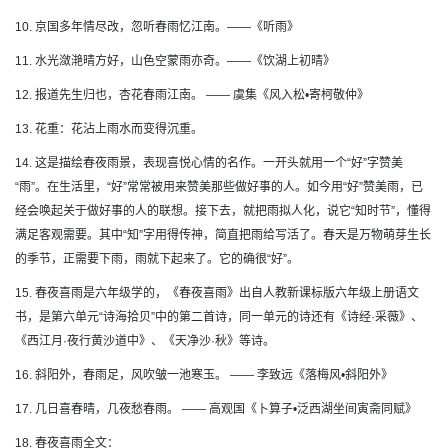
10. 京国多年情尽改，忽听春雨忆江南。——《听雨》
11. 水光潋滟晴方好，山色空蒙雨亦奇。——《饮湖上初晴》
12. 报道先生归也，杏花春雨江南。 —— 虞集《风入松•寄柯敬仲》
13. 花重：花沾上雨水而变得沉重。
14. 这是描绘春夜雨景，表现喜悦心情的名作。一开头就用一个“好”字赞美
“雨”。在生活里，“好”常常被用来赞美那些做好事的人。如今用“好”赞美雨，已
经会唤起关于做好事的人的联想。接下去，就把雨拟人化，说它“知时节”，懂得
满足客观需要。其中“知”字用得传神，简直把雨给写活了。春天是万物萌芽生长
的季节，正需要下雨，雨就下起来了。它的确很“好”。
15. 春夜喜雨是六年级学的，《春夜喜雨》出自人教新课标版六年级上册语文
书，是第六单元“诗海拾贝”中的第二首诗，同一单元的诗还有《诗经·采薇》、
《西江月·夜行黄沙道中》、《天净沙·秋》等诗。
16. 斜阳外，春雨足，风吹皱一池寒玉。 —— 李致远《落梅风•斜阳外》
17. 几日喜春晴，几夜愁春雨。 —— 高观国《卜算子•泛西湖坐间寅斋同赋》
18. 春夜喜雨全文：