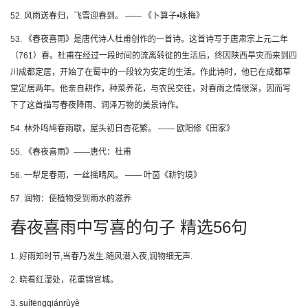
52. 风雨送春归，飞雪迎春到。 —— 《卜算子•咏梅》
53. 《春夜喜雨》是唐代诗人杜甫创作的一首诗。这首诗写于唐肃宗上元二年
（761）春。杜甫在经过一段时间的流离转徙的生活后，终因陕西旱灾而来到四
川成都定居，开始了在蜀中的一段较为安定的生活。作此诗时，他已在成都草
堂定居两年。他亲自耕作，种菜养花，与农民交往，对春雨之情很深，因而写
下了这首描写春夜降雨、润泽万物的美景诗作。
54. 林外鸣鸠春雨歇，屋头初日杏花繁。 —— 欧阳修《田家》
55. 《春夜喜雨》——唐代：杜甫
56. 一犁足春雨，一丝摇晴风。 —— 叶茵《耕钓境》
57. 润物：使植物受到雨水的滋养
春夜喜雨中写喜的句子 精选56句
1. 好雨知时节,当春乃发生.随风潜入夜,润物细无声.
2. 晓看红湿处，花重锦官城。
3. suífēngqiánrùyè