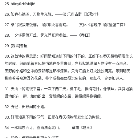
25. hǎoyǔzhīshíjié
26. 阳春布德泽，万物生光辉。——汉 乐府古辞《长歌行》
27. 柴门寂寂黍饭馨，山家烟火春雨晴。 —— 贯休《春晚书山家屋壁二首》
28. 一夕轻雷落万丝，霁光浮瓦碧参差。——《春日》
29. [魏晋]曹植
30. 这首诗的意思是：好雨是知道该下雨的时节的，正好下在春天植物萌发生长
的时候。细雨随着春风悄悄地在夜里来到，它默默地滋润万物没有一点声音。
田野的小路和空中的云彩都是那样漆黑，只有江船上灯火独独明亮。等到明天
拂晓看看被淋湿的花朵，整个成都都显得沉甸甸的，那红花一定更加迷人。
31. 天山上的雨很平常，一次下两三天，像牛毛，像绣花针，像细丝，斜斜地紧
紧地织在一起，给她织出一套新绿的衣裳，染得绿得像锦缎。
32. 野径：田野间的小路。
33. 好雨知道下雨的节气，正是在春天植物萌发生长的时候。
34. 一水鸣东西寺，春雨洗南北山。 —— 章甫《题画》