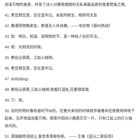
润泽万物的美景，抒发了诗人对春夜细雨的无私奉献品质的喜爱赞美之情。
41. 煮豆燃豆萁，豆在釜中泣。本是同根生，相煎何太急
42. 春潮带雨晚来急，野渡无人舟自横。——韦应物《滁州西涧》
43. 知：明白，知道。说雨知时节，是一种拟人化的写法。
44. 晓：天刚亮的时候。
45. 野径云俱黑，江船火独明。
46. 煮豆燃豆萁，豆在釜中泣。
47. dùfǔ(táng)
48. 野径云俱黑,江船火独明.晓看红湿处,花重锦官城.
49. 乃：就。
50. 及时的雨好像知道时节似的，在春天来到的时候就伴着春风在夜晚悄悄地下
起来，无声地滋润着万物。雨夜中田间小路黑茫茫一片，只有江船上的灯火独
自闪烁。
51. 渭城朝雨浥轻尘,客舍青青柳色新。 —— 王维《送元二使安西》