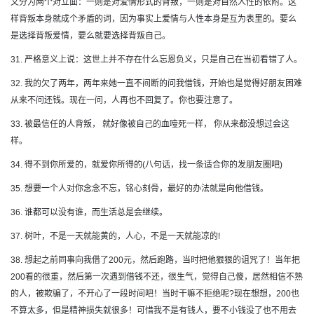
又分为两个对立面：一则是对爱情形式的背叛，一则是对自然人性的依附。这
样背叛本身就成个矛盾的词，因为事实上爱情与人性本身是互为表里的。要么
是选择背叛爱情，要么就要选择背叛自己。
31. 严格意义上说：这世上并不存在什么忘恩负义，只是自己在当初看错了人。
32. 我的欠了两年，两年来她一直不间断的问我借钱，开始也是觉得好朋友困难
从来不问还钱。现在一问，人再也不回复了。你也要注意了。
33. 被最信任的人背叛， 就好像被自己的血噎死一样， 你从来都没想过会这
样。
34. 得不到你所爱的，就爱你所得的(八句话，找一条适合你的发朋友圈吧)
35. 想要一个人对你念念不忘，铭心刻骨，最好的办法就是向他借钱。
36. 谁都可以没有谁，而生活总是会继续。
37. 树叶，不是一天就能黄的，人心，不是一天就能凉的!
38. 想起之前同事向我借了200元，然后跑路，当时把他狠狠的诅咒了！当年把
200看的很重，然后第一次遇到借钱不还，很生气，觉得自己傻，居然相信不熟
的人，被欺骗了，不开心了一段时间吧！当时干嘛不拒绝呢?现在想想，200也
不算太多，但是精神损失就很多！可惜我不是有钱人，要不小钱没了也不用去