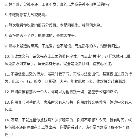
5. 妈个鸡，欠钱不还，工资不发，真的以为我是神不用生活的吗？
6. 不吃饱哪有力气减肥啊。
7. 每次我看你吃猪肉都万分感慨。本是同根生。相煎何太急。
8. 背叛伤害不了你，能伤你的，是你太在乎。
9. 世界上最远的距离，不是爱，也不是恨，而是熟悉的人，渐渐得陌生。
10. 阅读本文前，请您先点击上面的蓝色字体，再点击“关注”，这样您就可以继
续免费收到文章了。每天都有分享。完全是免费订阅，请放心关注。
11. 不要做出过激的行为。催款时受了气，再想办法出出气，甚至做出过激的行
为，此法不可取。脸皮一旦撕破，客户可能就此赖下去，收款将会越来越难。
12. 世间应该有那么一个人，你可以为他背叛一切，甚至于公理和正义。
13. 你用真心对待他人，患难时必有人与共；你用虚假交换感情，路途中必有人
远离。
14. 哎呀，不就是借你点钱吗？罗罗嗦嗦的，你烦不烦哪？今天，我有时间，就
把借钱不还的理由在网上登出来，你要是看到了，请不要再烦我了好不好？拜
托了！