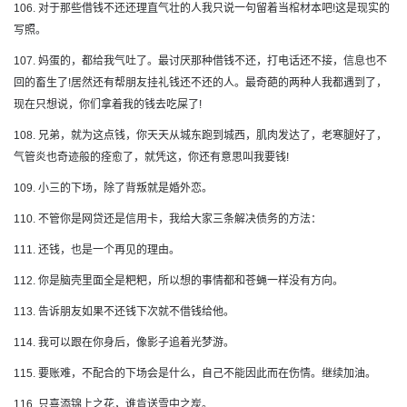
106. 对于那些借钱不还还理直气壮的人我只说一句留着当棺材本吧!这是现实的
写照。
107. 妈蛋的，都给我气吐了。最讨厌那种借钱不还，打电话还不接，信息也不
回的畜生了!居然还有帮朋友挂礼钱还不还的人。最奇葩的两种人我都遇到了，
现在只想说，你们拿着我的钱去吃屎了!
108. 兄弟，就为这点钱，你天天从城东跑到城西，肌肉发达了，老寒腿好了，
气管炎也奇迹般的痊愈了，就凭这，你还有意思叫我要钱!
109. 小三的下场，除了背叛就是婚外恋。
110. 不管你是网贷还是信用卡，我给大家三条解决债务的方法：
111. 还钱，也是一个再见的理由。
112. 你是脑壳里面全是粑粑，所以想的事情都和苍蝇一样没有方向。
113. 告诉朋友如果不还钱下次就不借钱给他。
114. 我可以跟在你身后，像影子追着光梦游。
115. 要账难，不配合的下场会是什么，自己不能因此而在伤情。继续加油。
116. 只喜添锦上之花，谁肯送雪中之炭。