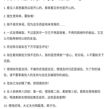
1. 看见人家抱着西瓜挺开心的，那我看见你也挺开心的。
2. 做生意简单，要账难！
3. 我不喜欢承诺，因为这东西是用来背叛的……
4. 一旦友情破裂，不过是其中一方已不再是弱者，不再同病相怜的彼此，又怎
么可能再保持以前的友谊。
5. 欢迎各位朋友在下方写留言评论！
6. 现在看到那些欠钱不还的人，真的是觉得真***恶心，死垃圾，人不要脸天下
无敌。
7. 借钱给你是支持，不催你还钱是信任，借钱及时归还是诚信，为了你的诚
信，请不要拿着别人的支持与信任去摧毁你的诚信。
8. 怪自己当初瞎了眼。把钱借给你！
9. 女人拒绝男人四招：第一招，借钱第二招，素颜第三招，素颜去借钱第四
招，喝酒素颜去借钱如果还追你，这就是真爱啊！
10. 借钱还钱，大丈夫光明磊落，君子也。