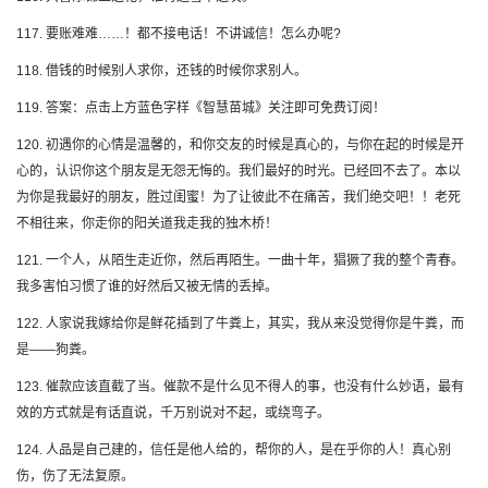
117. 要账难难……！都不接电话！不讲诚信！怎么办呢?
118. 借钱的时候别人求你，还钱的时候你求别人。
119. 答案：点击上方蓝色字样《智慧苗城》关注即可免费订阅！
120. 初遇你的心情是温馨的，和你交友的时候是真心的，与你在起的时候是开
心的，认识你这个朋友是无怨无悔的。我们最好的时光。已经回不去了。本以
为你是我最好的朋友，胜过闺蜜！为了让彼此不在痛苦，我们绝交吧！！老死
不相往来，你走你的阳关道我走我的独木桥！
121. 一个人，从陌生走近你，然后再陌生。一曲十年，猖獗了我的整个青春。
我多害怕习惯了谁的好然后又被无情的丢掉。
122. 人家说我嫁给你是鲜花插到了牛粪上，其实，我从来没觉得你是牛粪，而
是——狗粪。
123. 催款应该直截了当。催款不是什么见不得人的事，也没有什么妙语，最有
效的方式就是有话直说，千万别说对不起，或绕弯子。
124. 人品是自己建的，信任是他人给的，帮你的人，是在乎你的人！真心别
伤，伤了无法复原。