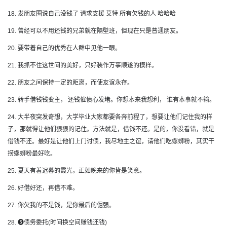
18. 发朋友圈说自己没钱了 请求支援 艾特 所有欠钱的人 哈哈哈
19. 曾经可以不用还钱的兄弟就在隔壁班，但现在只是普通朋友。
20. 要带着自己的优秀在人群中见他一眼。
21. 我抓不住这世间的美好，只好装作万事顺遂的模样。
22. 朋友之间保持一定的距离，而使友谊永存。
23. 转手借钱钱变主， 还钱催债心发堵。你想本来我想利， 谁有本事就不输。
24. 大半夜突发奇想，大学毕业大家都要各奔前程了，想要让他们记住我的样
子，那就得让他们狠狠的记住。方法就是，借钱不还。是的，你没看错，就是
借钱不还。最好是让他们上门讨债，我尽地主之谊，请他们吃螺蛳粉，其实干
捞螺蛳粉最好吃。
25. 夏天有着迟暮的霞光，正如晚来的你皆是笑意。
26. 好借好还，再借不难。
27. 你欠我的不是钱，是你最后的倔强。
28. ❺债务委托(时间换空间赚钱还钱)