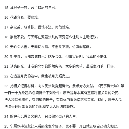
15. 耳根子一软，苦了以后的自己。
16. 花钱容易，要账难。
17. 亲兄弟，明算帐。借钱不还，再借就难。
18. 累觉不爱，每天都在变着法儿的研究怎么让别人主动还钱。
19. 无竹令人俗，无肉使人瘦。不俗又不瘦，竹笋焖猪肉。
20. 对美食，我都告诫自己：吃多会死。但事实证明，我真的不怕死。
21. 诱惑的光，让我的悲伤都黯然失色，太多的奢望，最后像羽毛一样轻。
22. 在追逐月亮的途中，我也被月光照亮过。
23. 持相关证据材料，向人民法院提起诉讼，要求对方支付。《民事诉讼法》第
一百一十九条起诉必须符合下列条件：原告是与本案有直接利害关系的公民、
法人和其他组织；有明确的被告；有具体的诉讼请求和事实、理由；属于人民
法院受理民事诉讼的范围和受诉人民法院管辖。
24. 嫉妒和忘恩负义的人，只会破坏自己的人生。
25. 宁愿保持沉默让人看起来像个傻子，也不要一开口就证明自己确实如此。