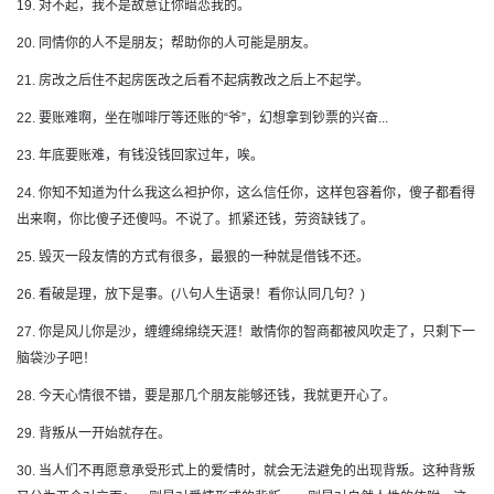
19. 对不起，我不是故意让你暗恋我的。
20. 同情你的人不是朋友；帮助你的人可能是朋友。
21. 房改之后住不起房医改之后看不起病教改之后上不起学。
22. 要账难啊，坐在咖啡厅等还账的“爷”，幻想拿到钞票的兴奋...
23. 年底要账难，有钱没钱回家过年，唉。
24. 你知不知道为什么我这么袒护你，这么信任你，这样包容着你，傻子都看得
出来啊，你比傻子还傻吗。不说了。抓紧还钱，劳资缺钱了。
25. 毁灭一段友情的方式有很多，最狠的一种就是借钱不还。
26. 看破是理，放下是事。(八句人生语录！看你认同几句？)
27. 你是风儿你是沙，缠缠绵绵绕天涯！敢情你的智商都被风吹走了，只剩下一
脑袋沙子吧！
28. 今天心情很不错，要是那几个朋友能够还钱，我就更开心了。
29. 背叛从一开始就存在。
30. 当人们不再愿意承受形式上的爱情时，就会无法避免的出现背叛。这种背叛