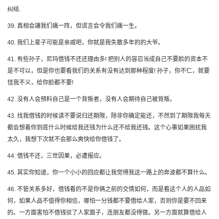
纠结.
39. 真相会讓我们痛一阵，但谎言会令我们痛一生。
40. 我们上辈子可能是亲戚吧，你就是我失散多年的的大爷。
41. 有些孙子，尼玛借钱不还还理由多! 把别人的容忍当成自己不要脸的资本不
是不可以，但是你也要看我们的关系有没有达到那种程度! 孙子，你不仁，就要
怪我不义，给你脸都不要!
42. 没有人会预料自己是一个背叛者，没有人会期待自己被背叛。
43. 找我借钱的时候请不要说归还期限，除非你确定能还，不然到了期限我每天
都会想着你到底什么时候给我还钱为什么还不给我还钱。这个心事如果困扰我
太久，我想下次就不会那么爽快给你借钱了。
44. 借钱不还，三世因果，必遭报应。
45. 其实你知道，你一个小小的回应都让我觉得我这一路上的奔波都不算什么。
46. 不管关系多好，借钱看的不是你俩之前的交情如何，而是看这个人的人品如
何，如果人品不值得你相信，哪怕一分钱都不要借给人家，否则你是要不回来
的。一方面害怕不借钱驳了人家面子，连朋友都没得做。另一方面就算借给人