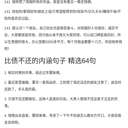
141. 我转悠了周围所有的寺庙，就是没有看见一尊还钱佛。
142. 轻轻的/拿钱给你/朋友之谊/只希望能帮到你/现如今/日久天长/赚钱不易/不
知你是否还记起。
143. 我认识一个朋友，自己创业也是艰苦奋斗，对周围的人也很好，诚实守
信，大家都很喜欢他，因为他从来不拖欠大家的钱，可以说口碑是真的好，所
以生意做的很大，办公室都2000多平方，每个月租金都要十几万，你说他有钱
吧！
比债不还的内涵句子 精选64句
1. 相见时难别亦难，临近过年要账难。
2. 最近家里催婚，要买一套商品房，之前借了钱还没还的朋友注意了，该及时
还款了，手头真的紧。
3. 欠钱不还还删微信，这种人是真的垃圾。大男人借钱不还这辈子注定的穷
鬼。
4. 钱借出去容易，要回来难，考虑了一下午不知道怎么跟对方开口，大家给我
支支招吧。