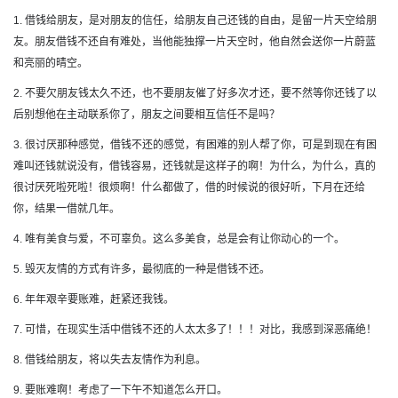
1. 借钱给朋友，是对朋友的信任，给朋友自己还钱的自由，是留一片天空给朋
友。朋友借钱不还自有难处，当他能独撑一片天空时，他自然会送你一片蔚蓝
和亮丽的晴空。
2. 不要欠朋友钱太久不还，也不要朋友催了好多次才还，要不然等你还钱了以
后别想他在主动联系你了，朋友之间要相互信任不是吗？
3. 很讨厌那种感觉，借钱不还的感觉，有困难的别人帮了你，可是到现在有困
难叫还钱就说没有，借钱容易，还钱就是这样子的啊！为什么，为什么，真的
很讨厌死啦死啦！很烦啊！什么都做了，借的时候说的很好听，下月在还给
你，结果一借就几年。
4. 唯有美食与爱，不可辜负。这么多美食，总是会有让你动心的一个。
5. 毁灭友情的方式有许多，最彻底的一种是借钱不还。
6. 年年艰辛要账难，赶紧还我钱。
7. 可惜，在现实生活中借钱不还的人太太多了！！！对比，我感到深恶痛绝！
8. 借钱给朋友，将以失去友情作为利息。
9. 要账难啊！考虑了一下午不知道怎么开口。