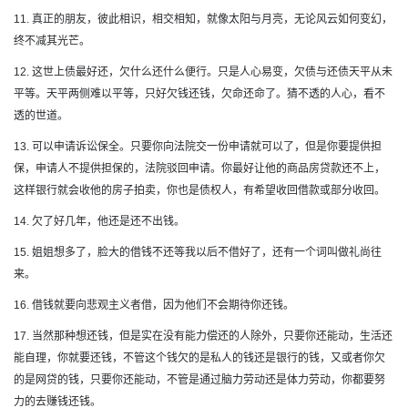
11. 真正的朋友，彼此相识，相交相知，就像太阳与月亮，无论风云如何变幻，
终不减其光芒。
12. 这世上债最好还，欠什么还什么便行。只是人心易变，欠债与还债天平从未
平等。天平两侧难以平等，只好欠钱还钱，欠命还命了。猜不透的人心，看不
透的世道。
13. 可以申请诉讼保全。只要你向法院交一份申请就可以了，但是你要提供担
保，申请人不提供担保的，法院驳回申请。你最好让他的商品房贷款还不上，
这样银行就会收他的房子拍卖，你也是债权人，有希望收回借款或部分收回。
14. 欠了好几年，他还是还不出钱。
15. 姐姐想多了，脸大的借钱不还等我以后不借好了，还有一个词叫做礼尚往
来。
16. 借钱就要向悲观主义者借，因为他们不会期待你还钱。
17. 当然那种想还钱，但是实在没有能力偿还的人除外，只要你还能动，生活还
能自理，你就要还钱，不管这个钱欠的是私人的钱还是银行的钱，又或者你欠
的是网贷的钱，只要你还能动，不管是通过脑力劳动还是体力劳动，你都要努
力的去赚钱还钱。