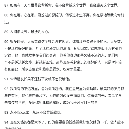
87. 如果有一天全世界都背叛你，我不会背叛这个世界，我会毁灭这个世界。
88. 你在哪，心在哪。没想过如影随形，但想过永生不弃。你在原地等我向你前
进。
89. 人间烟火气，最抚凡人心。
90. 很多时候，大家觉得这个社会没有因果，你看那些欠钱不还的人，大多数，
不是活的好好的嘛，甚至活的还要比你潇洒，其实因果定律就类似于万有引力
定律，他一直就发生在我们的身边，你看你身边那些欠钱不还的人，他们哪一
个不是越过越悲惨，越过越困难，那些现在看起来过的很好的人，只是时间没
有到而已，所以占便宜和赖账是祸水，吃亏才是福。
91. 告诉朋友如果不还钱下次就不乞贷给他。
92. 我所有的不远万里，皆为你所赴约，我在星光里为你呐喊，最美好的岁月都
与你有关，我也曾在舞台下，为你的闪闪发光而落泪，借着你的光，看见了从
未看过的世界，多谢你如此精彩耀眼，成为我平凡岁月里的星
93. 永不背xxx家，永远不会背叛战友。
94. 现在欠钱的都是大爷了，妈的我要我的钱感觉我好像欠她的一样，做人能不