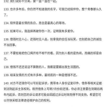
132. 我们说好不分离，要一直一直在一起。
133. 也许多年后，你仍然不知道我的名字，可我已经陪伴你，整个青春那么久
了。
134. 陪伴是最长情的告白，思念是最真心的等待。
135. 如果可以，我选择再被你伤一次，证明我有多爱你。
136. 借钱时见人心，还钱时见人品，别拿我的信任当玩笑，也别把自己的诚信
不当回事。
137. 不要轻易把伤口揭开给不相干的看，因为别人看的是热闹，而痛的却是自
己。
138. 借钱不还还说话不算数的人，我都是要踢出我生活圈的。
139. 结束友情的方式有许多种，最彻底的一种是借钱不还。
140. 对方不还钱你可以写好起诉状，携带本人身份证复印件、借条等相关证据
到法院起诉主张权利。既然借条上写明7月份前还钱，你必须注意要在到期后两
年内起诉，否则您的诉讼请求可能会因超过诉讼时效而得不到支持。希望您可
以尽快采取法律途径维护自己的权利。