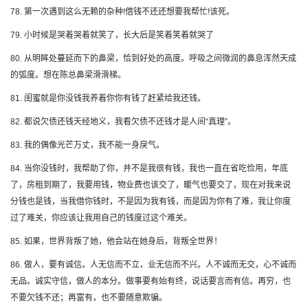
78. 第一次遇到这么无赖的杂种!借钱不还还想要我帮忙!该死。
79. 小时候是哭着哭着就笑了，长大后是笑着笑着就哭了
80. 从明眸处蔓延而下的鼻梁，恰到好处的高度。呼吸之间微润的鼻息浑然天成
的弧度。想在陈总鼻梁滑滑梯。
81. 闺蜜就是你没钱我养着你你有钱了赶紧给我还钱。
82. 都说欠债还钱天经地义，我看欠债不还钱才是人间“真理”。
83. 我的偶像光芒万丈，我不能一身戾气。
84. 当你没钱时，我帮助了你，并不是我很有钱，我也一直在省吃俭用，年底
了，房租到期了，我要用钱，物业费也该交了，暖气也要交了，现在对我来说
分钱也是钱，当我借你钱时，不是因为我有钱，而是因为你有了难，我让你度
过了难关，你应该让我用自己的钱度过这个难关。
85. 如果，世界背叛了她，他会站在她身后，背叛全世界！
86. 做人，要有诚信。人无信而不立，业无信而不兴。人不诚而无交，心不诚而
无品。诚实守信，做人的本分。做事要有始有终，说话要言而有信。再穷，也
不要欠钱不还；再富有，也不要随意欺骗。