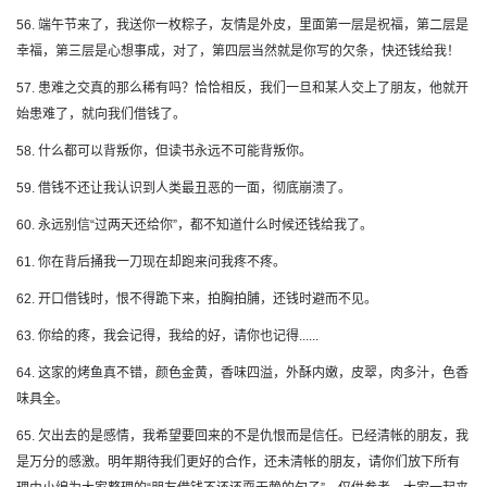
56. 端午节来了，我送你一枚粽子，友情是外皮，里面第一层是祝福，第二层是
幸福，第三层是心想事成，对了，第四层当然就是你写的欠条，快还钱给我！
57. 患难之交真的那么稀有吗？恰恰相反，我们一旦和某人交上了朋友，他就开
始患难了，就向我们借钱了。
58. 什么都可以背叛你，但读书永远不可能背叛你。
59. 借钱不还让我认识到人类最丑恶的一面，彻底崩溃了。
60. 永远别信“过两天还给你”，都不知道什么时候还钱给我了。
61. 你在背后捅我一刀现在却跑来问我疼不疼。
62. 开口借钱时，恨不得跪下来，拍胸拍脯，还钱时避而不见。
63. 你给的疼，我会记得，我给的好，请你也记得......
64. 这家的烤鱼真不错，颜色金黄，香味四溢，外酥内嫩，皮翠，肉多汁，色香
味具全。
65. 欠出去的是感情，我希望要回来的不是仇恨而是信任。已经清帐的朋友，我
是万分的感激。明年期待我们更好的合作，还未清帐的朋友，请你们放下所有