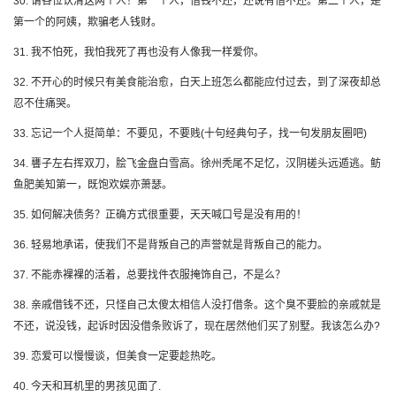
30. 请各位认清这两个人！第一个人，借钱不还，还说有借不还。第二个人，是
第一个的阿姨，欺骗老人钱财。
31. 我不怕死，我怕我死了再也没有人像我一样爱你。
32. 不开心的时候只有美食能治愈，白天上班怎么都能应付过去，到了深夜却总
忍不住痛哭。
33. 忘记一个人挺简单：不要见，不要贱(十句经典句子，找一句发朋友圈吧)
34. 饔子左右挥双刀，脍飞金盘白雪高。徐州秃尾不足忆，汉阴槎头远遁逃。鲂
鱼肥美知第一，既饱欢娱亦萧瑟。
35. 如何解决债务？正确方式很重要，天天喊口号是没有用的！
36. 轻易地承诺，使我们不是背叛自己的声誉就是背叛自己的能力。
37. 不能赤裸裸的活着，总要找件衣服掩饰自己，不是么？
38. 亲戚借钱不还，只怪自己太傻太相信人没打借条。这个臭不要脸的亲戚就是
不还，说没钱，起诉时因没借条败诉了，现在居然他们买了别墅。我该怎么办?
39. 恋爱可以慢慢谈，但美食一定要趁热吃。
40. 今天和耳机里的男孩见面了.