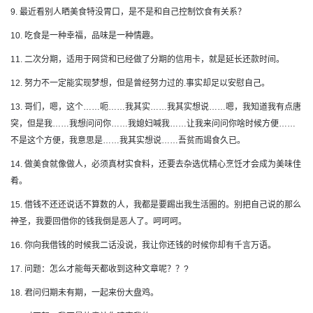
9. 最近看别人晒美食特没胃口，是不是和自己控制饮食有关系？
10. 吃食是一种幸福，品味是一种情趣。
11. 二次分期，适用于网贷和已经做了分期的信用卡，就是延长还款时间。
12. 努力不一定能实现梦想，但是曾经努力过的.事实却足以安慰自己。
13. 哥们，嗯，这个……呃……我其实……我其实想说……嗯，我知道我有点唐
突，但是我……我想问问你……我媳妇喊我……让我来问问你啥时候方便……
不是这个方便，我意思是……我其实想说……吾贫而竭食久已。
14. 做美食就像做人，必须真材实食料，还要去杂选优精心烹饪才会成为美味佳
肴。
15. 借钱不还还说话不算数的人，我都是要踢出我生活圈的。别把自己说的那么
神圣，我要回借你的钱我倒是恶人了。呵呵呵。
16. 你向我借钱的时候我二话没说，我让你还钱的时候你却有千言万语。
17. 问题：怎么才能每天都收到这种文章呢？？?
18. 君问归期未有期，一起来份大盘鸡。