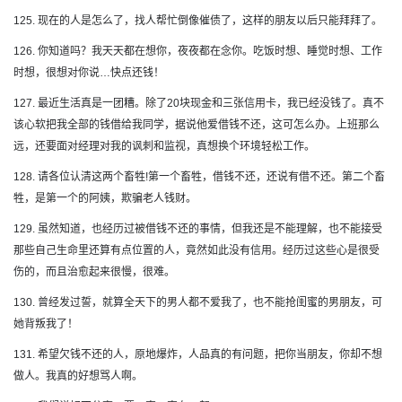
125. 现在的人是怎么了，找人帮忙倒像催债了，这样的朋友以后只能拜拜了。
126. 你知道吗？我天天都在想你，夜夜都在念你。吃饭时想、睡觉时想、工作
时想，很想对你说…快点还钱！
127. 最近生活真是一团糟。除了20块现金和三张信用卡，我已经没钱了。真不
该心软把我全部的钱借给我同学，据说他爱借钱不还，这可怎么办。上班那么
远，还要面对经理对我的讽刺和监视，真想换个环境轻松工作。
128. 请各位认清这两个畜牲!第一个畜牲，借钱不还，还说有借不还。第二个畜
牲，是第一个的阿姨，欺骗老人钱财。
129. 虽然知道，也经历过被借钱不还的事情，但我还是不能理解，也不能接受
那些自己生命里还算有点位置的人，竟然如此没有信用。经历过这些心是很受
伤的，而且治愈起来很慢，很难。
130. 曾经发过誓，就算全天下的男人都不爱我了，也不能抢闺蜜的男朋友，可
她背叛我了！
131. 希望欠钱不还的人，原地爆炸，人品真的有问题，把你当朋友，你却不想
做人。我真的好想骂人啊。