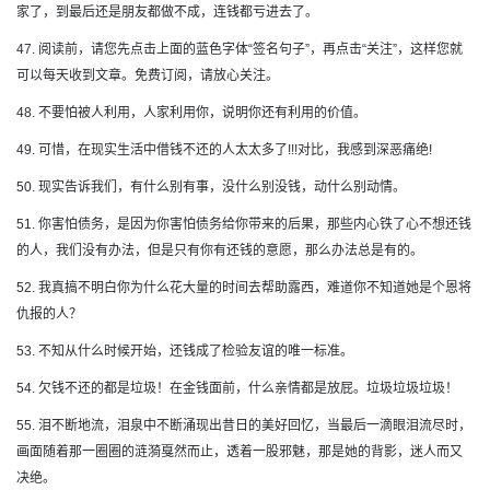
家了，到最后还是朋友都做不成，连钱都亏进去了。
47. 阅读前，请您先点击上面的蓝色字体“签名句子”，再点击“关注”，这样您就
可以每天收到文章。免费订阅，请放心关注。
48. 不要怕被人利用，人家利用你，说明你还有利用的价值。
49. 可惜，在现实生活中借钱不还的人太太多了!!!对比，我感到深恶痛绝!
50. 现实告诉我们，有什么别有事，没什么别没钱，动什么别动情。
51. 你害怕债务，是因为你害怕债务给你带来的后果，那些内心铁了心不想还钱
的人，我们没有办法，但是只有你有还钱的意愿，那么办法总是有的。
52. 我真搞不明白你为什么花大量的时间去帮助露西，难道你不知道她是个恩将
仇报的人？
53. 不知从什么时候开始，还钱成了检验友谊的唯一标准。
54. 欠钱不还的都是垃圾！在金钱面前，什么亲情都是放屁。垃圾垃圾垃圾！
55. 泪不断地流，泪泉中不断涌现出昔日的美好回忆，当最后一滴眼泪流尽时，
画面随着那一圈圈的涟漪戛然而止，透着一股邪魅，那是她的背影，迷人而又
决绝。