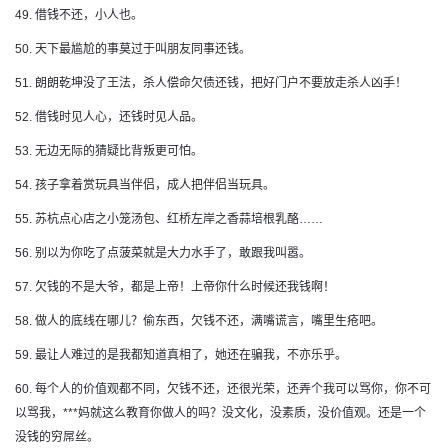
49. 借钱不还，小人也。
50. 天下最尴尬的事莫过于叫朋友同事还钱。
51. 朗朗乾坤没了王法，杀人偿命欠债还钱，把好门户不要放走杀人凶手！
52. 借钱时见人心，还钱时见人品。
53. 无边无际的猜疑比背叛更可怕。
54. 孩子拿着赏玩具当伴侣，成人把伴侣当玩具。
55. 苏杭点心店之小笼汤包、红桥左岸之香蒜培根乳酪……
56. 别以为你吃了点菠菜就是大力水手了，敢跟我叫嚣。
57. 欠钱的不是大爷，都是上帝！上帝你什么时候还我钱啊！
58. 做人的底线在哪儿？偷东西，欠钱不还，满嘴谎言，嘴里生疮吧。
59. 最让人难过的是我都知道真相了，她还在骗我，不亦乐乎。
60. 每个人的价值观都不同，欠钱不还，还很光荣，还弄个我可以骂你，你不可
以骂我，***妈就这么教育你做人的吗？没文化，没素质，没价值观。还是一个
没钱的穷屌丝。