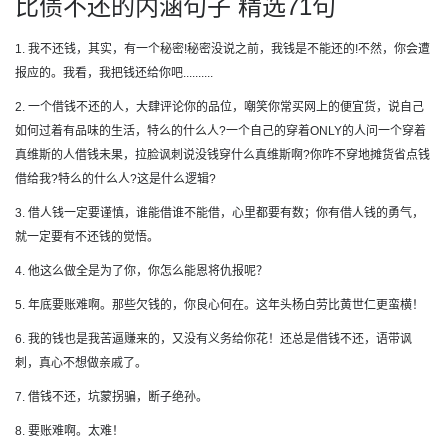
比债不还的内涵句子 精选71句
1. 我不还钱，其实，有一个秘密!秘密没说之前，我钱是不能还的!不然，你会遭
报应的。我看，我把钱还给你吧..........
2. 一个借钱不还的人，大肆评论你的品位，嘲笑你常买网上的便宜货，说自己
如何过着有品味的生活，特么的什么人?一个自己的穿着ONLY的人问一个穿着
真维斯的人借钱未果，拉脸讽刺说没钱穿什么真维斯啊?你咋不穿地摊货省点钱
借给我?特么的什么人?这是什么逻辑?
3. 借人钱一定要谨慎，谁能借谁不能借，心里都要有数；你有借人钱的勇气，
就一定要有不还钱的觉悟。
4. 他这么做全是为了你，你怎么能恩将仇报呢？
5. 年底要账难啊。那些欠钱的，你良心何在。这年头杨白劳比黄世仁更蛮横！
6. 我的钱也是我苦逼赚来的，又没有义务给你花！还总是借钱不还，语带讽
刺，真心不想做亲戚了。
7. 借钱不还，坑蒙拐骗，断子绝孙。
8. 要账难啊。太难！