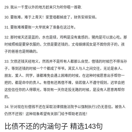
29. 我从一千里以外的地方赶来只为听你唱一首歌.
30. 要账难，难于上青天！家里墙都掉皮了，财务安排安排。
31. 要账难难要账一大早就来了准备在这过年。
32. 那时候天还是蓝的，水也是绿，鸡鸭是没有禽感的，猪肉是可以放心吃。那
时候照相是要穿衣服的，欠债是要还钱的，丈母娘嫁闺女是不图你房子的，孩
子的爸爸也是明确的。
33. 欠债还钱天经地义，然而并不是所有人都那么自觉，借钱的时候巴不得当孙
子，等到还钱的时候一个个都成了爷爷。其实人与人之间交往，无论是亲人、
朋友、爱人、同学，谁都难免会遇上困难的时候，在这种时候愿意出手帮你一
把的，都是命中的贵人。有借有还再借不难，倘若做人不遵守规则，迟早会把
这些信任你的人得罪光，等到有一天你走投无路的时候，是没有人愿意再帮你
的。
34. 针对现在社借钱不还在采取法律措施法院予以强制执行1仍无音信。被告人
仍然不还钱！这种现象希望有关部门给予帮助老百姓！
比债不还的内涵句子 精选143句