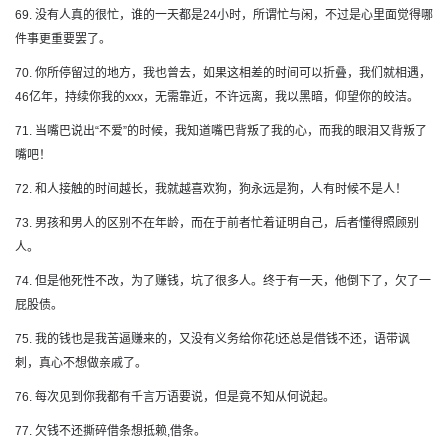
69. 没有人真的很忙，谁的一天都是24小时，所谓忙与闲，不过是心里面觉得哪
件事更重要罢了。
70. 你所停留过的地方，我也曾去，如果这相差的时间可以折叠，我们就相遇，
46亿年，持续你我的xxx，无需靠近，不许远离，我以黑暗，仰望你的皎洁。
71. 当嘴巴说出“不爱”的时候，我知道嘴巴背叛了我的心，而我的眼泪又背叛了
嘴吧！
72. 和人接触的时间越长，我就越喜欢狗，狗永远是狗，人有时候不是人！
73. 男孩和男人的区别不在年龄，而在于前者忙着证明自己，后者懂得照顾别
人。
74. 但是他死性不改，为了赚钱，坑了很多人。终于有一天，他倒下了，欠了一
屁股债。
75. 我的钱也是我苦逼赚来的，又没有义务给你花!还总是借钱不还，语带讽
刺，真心不想做亲戚了。
76. 每次见到你我都有千言万语要说，但是竟不知从何说起。
77. 欠钱不还撕碎借条想抵赖,借条。