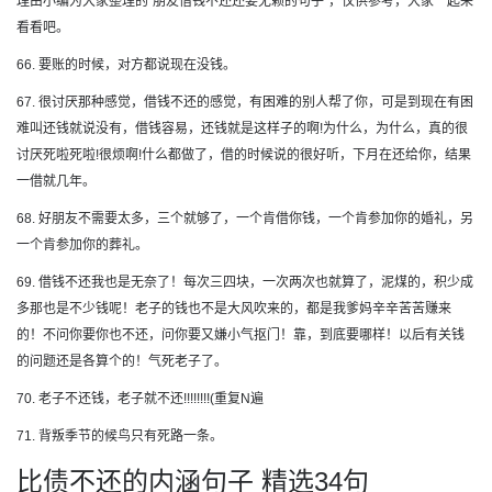
理由小编为大家整理的“朋友借钱不还还耍无赖的句子”，仅供参考，大家一起来
看看吧。
66. 要账的时候，对方都说现在没钱。
67. 很讨厌那种感觉，借钱不还的感觉，有困难的别人帮了你，可是到现在有困
难叫还钱就说没有，借钱容易，还钱就是这样子的啊!为什么，为什么，真的很
讨厌死啦死啦!很烦啊!什么都做了，借的时候说的很好听，下月在还给你，结果
一借就几年。
68. 好朋友不需要太多，三个就够了，一个肯借你钱，一个肯参加你的婚礼，另
一个肯参加你的葬礼。
69. 借钱不还我也是无奈了！每次三四块，一次两次也就算了，泥煤的，积少成
多那也是不少钱呢！老子的钱也不是大风吹来的，都是我爹妈辛辛苦苦赚来
的！不问你要你也不还，问你要又嫌小气抠门！靠，到底要哪样！以后有关钱
的问题还是各算个的！气死老子了。
70. 老子不还钱，老子就不还!!!!!!!!(重复N遍
71. 背叛季节的候鸟只有死路一条。
比债不还的内涵句子 精选34句