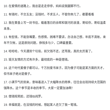
10. 在爱情的道路上，我总是走走停停，妈妈说我腿脚不行。
11. 有钱时，不交五友；没钱时，不求五人，不管你奔几了，都要看看
12. 我在黄昏上写一封书信，载着落日的余晖和银河的浪漫，寄给你，寄给温柔
本身。
13. 有些钱，不能张嘴要，伤感情，困难不要讲，办法自己想，年底不清账，来
年不欠帐，这是原则问题，挣钱多与少，口碑最重要。
14. 哈哈哈，今天遇到个垃圾，前欠钱不还，还骂我，真的太厉害了。
15. 毁灭友情的方式有许多，最彻底的一种是借钱。
16. 这个时代爱傻子都可以，千万别爱书呆子。因为傻子可能是某方面的天才，
但书呆子绝对是傻子。
17. 小满节气的到来，意味着进入了大幅降水的雨季，往往会出现持续大范围的
强降水。这个季节是丰收的季节，大家一定要加油啊！
18. 借钱陪笑脸，还钱似阎罗。
19. 幸福就是，在没钱的时候，想起某人还欠了我一笔钱。