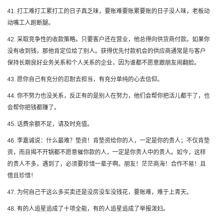
41. 打工难打工累打工的日子真乏味，要账难要账累要账的日子没人味，老板动
动嘴工人跑断腿。
42. 采取竞争性的收款策略。只要客户还在营业，他总得向供货商付款。如果你
没有收到钱，那他肯定位给了别人。获得优先付款机会的供应商通常是与客户
保持长期良好业务关系和个人关系的企业，因为谁都不愿意跟朋友闹翻脸。
43. 愿你自己有充分的忍耐去担当，有充分单纯的心去信仰。
44. 你不努力也没关系，反正有的是别人在努力，他们会帮你把活儿都干了，也
会帮你把钱都赚了。
45. 话费余额不足，请及时充值。
46. 李嘉诚说：什么最难？垫资！肯垫资给你的人，一定是你的贵人；不仅肯垫
资，而且揭不开锅都不愿意催你款的人，一定是你贵人中的贵人。如今，这样
的贵人不多，遇到了，必须要珍惜一辈子啊。朋友！茫茫商海！合作不易！且
借且珍惜！
47. 为何自己干这么多买卖还是没房没车没钱花，要账难，难于上青天。
48. 有的人追星追成了十项全能，有的人追星追成了举报泼妇。