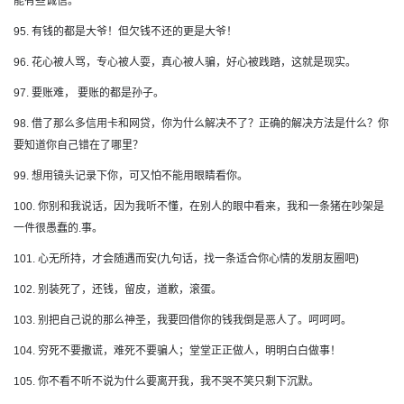
能有些诚信。
95. 有钱的都是大爷！但欠钱不还的更是大爷！
96. 花心被人骂，专心被人耍，真心被人骗，好心被践踏，这就是现实。
97. 要账难， 要账的都是孙子。
98. 借了那么多信用卡和网贷，你为什么解决不了？正确的解决方法是什么？你
要知道你自己错在了哪里？
99. 想用镜头记录下你，可又怕不能用眼睛看你。
100. 你别和我说话，因为我听不懂，在别人的眼中看来，我和一条猪在吵架是
一件很愚蠢的.事。
101. 心无所持，才会随遇而安(九句话，找一条适合你心情的发朋友圈吧)
102. 别装死了，还钱，留皮，道歉，滚蛋。
103. 别把自己说的那么神圣，我要回借你的钱我倒是恶人了。呵呵呵。
104. 穷死不要撒谎，难死不要骗人；堂堂正正做人，明明白白做事！
105. 你不看不听不说为什么要离开我，我不哭不笑只剩下沉默。