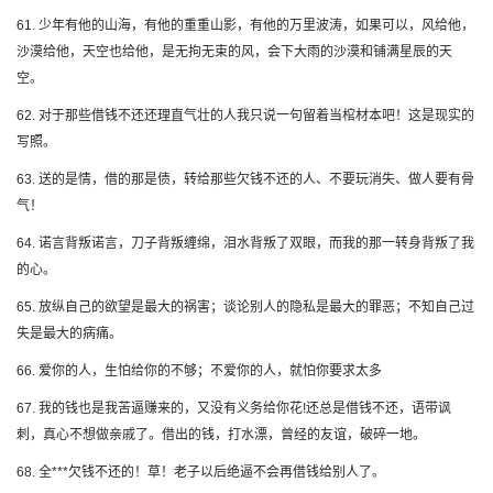
61. 少年有他的山海，有他的重重山影，有他的万里波涛，如果可以，风给他，
沙漠给他，天空也给他，是无拘无束的风，会下大雨的沙漠和铺满星辰的天
空。
62. 对于那些借钱不还还理直气壮的人我只说一句留着当棺材本吧！这是现实的
写照。
63. 送的是情，借的那是债，转给那些欠钱不还的人、不要玩消失、做人要有骨
气！
64. 诺言背叛诺言，刀子背叛缠绵，泪水背叛了双眼，而我的那一转身背叛了我
的心。
65. 放纵自己的欲望是最大的祸害；谈论别人的隐私是最大的罪恶；不知自己过
失是最大的病痛。
66. 爱你的人，生怕给你的不够；不爱你的人，就怕你要求太多
67. 我的钱也是我苦逼赚来的，又没有义务给你花!还总是借钱不还，语带讽
刺，真心不想做亲戚了。借出的钱，打水漂，曾经的友谊，破碎一地。
68. 全***欠钱不还的！草！老子以后绝逼不会再借钱给别人了。