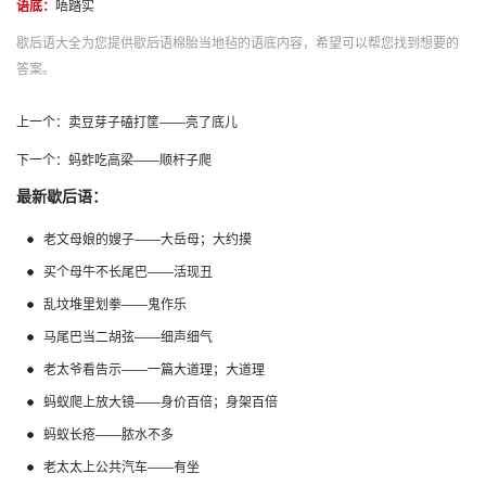
语底：
唔踏实
歇后语大全为您提供歇后语棉胎当地毡的语底内容，希望可以帮您找到想要的
答案。
上一个：
卖豆芽子磕打筐——亮了底儿
下一个：
蚂蚱吃高梁——顺杆子爬
最新歇后语：
老文母娘的嫂子——大岳母；大约摸
买个母牛不长尾巴——活现丑
乱坟堆里划拳——鬼作乐
马尾巴当二胡弦——细声细气
老太爷看告示——一篇大道理；大道理
蚂蚁爬上放大镜——身价百倍；身架百倍
蚂蚁长疮——脓水不多
老太太上公共汽车——有坐