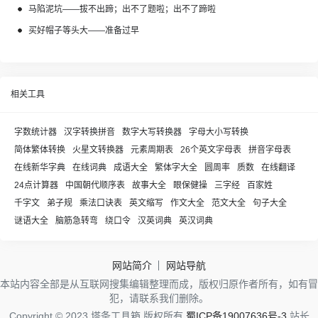
马陷泥坑——拔不出蹄；出不了题啦；出不了蹄啦
买好帽子等头大——准备过早
相关工具
字数统计器
汉字转换拼音
数字大写转换器
字母大小写转换
简体繁体转换
火星文转换器
元素周期表
26个英文字母表
拼音字母表
在线新华字典
在线词典
成语大全
繁体字大全
圆周率
质数
在线翻译
24点计算器
中国朝代顺序表
故事大全
眼保健操
三字经
百家姓
千字文
弟子规
乘法口诀表
英文缩写
作文大全
范文大全
句子大全
谜语大全
脑筋急转弯
绕口令
汉英词典
英汉词典
网站简介
网站导航
本站内容全部是从互联网搜集编辑整理而成，版权归原作者所有，如有冒
犯，请联系我们删除。
Copyright © 2023 塔条工具箱 版权所有
蜀ICP备19007636号-3
站长