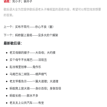
语底：
充小子；装孙子
歇后语大全为您提供歇后语老头子睡摇篮的语底内容，希望可以帮您找到想要
的答案。
上一个：
买布不带尺——存心不良（量）
下一个：
蚂蚱腿上害疮——没多大的个搁架
最新歇后语：
老文母娘的嫂子——大岳母；大约摸
买个母牛不长尾巴——活现丑
乱坟堆里划拳——鬼作乐
马尾巴当二胡弦——细声细气
老太爷看告示——一篇大道理；大道理
蚂蚁爬上放大镜——身价百倍；身架百倍
蚂蚁长疮——脓水不多
老太太上公共汽车——有坐