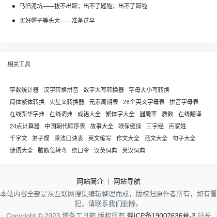
马陷泥坑——拔不出蹄；出不了题啦；出不了蹄啦
买好帽子等头大——准备过早
相关工具
字数统计器
汉字转换拼音
数字大写转换器
字母大小写转换
简体繁体转换
火星文转换器
元素周期表
26个英文字母表
拼音字母表
在线新华字典
在线词典
成语大全
繁体字大全
圆周率
质数
在线翻译
24点计算器
中国朝代顺序表
故事大全
眼保健操
三字经
百家姓
千字文
弟子规
乘法口诀表
英文缩写
作文大全
范文大全
句子大全
谜语大全
脑筋急转弯
绕口令
汉英词典
英汉词典
网站简介
网站导航
本站内容全部是从互联网搜集编辑整理而成，版权归原作者所有，如有冒
犯，请联系我们删除。
Copyright © 2023 塔条工具箱 版权所有
蜀ICP备19007636号-3
站长