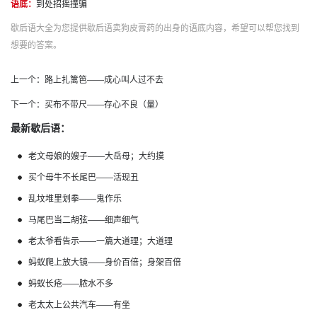
语底：
到处招摇撞骗
歇后语大全为您提供歇后语卖狗皮膏药的出身的语底内容，希望可以帮您找到
想要的答案。
上一个：
路上扎篱笆——成心叫人过不去
下一个：
买布不带尺——存心不良（量）
最新歇后语：
老文母娘的嫂子——大岳母；大约摸
买个母牛不长尾巴——活现丑
乱坟堆里划拳——鬼作乐
马尾巴当二胡弦——细声细气
老太爷看告示——一篇大道理；大道理
蚂蚁爬上放大镜——身价百倍；身架百倍
蚂蚁长疮——脓水不多
老太太上公共汽车——有坐