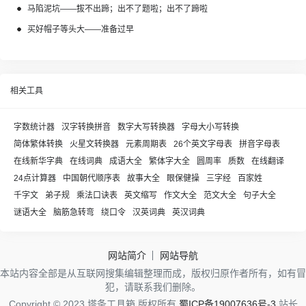
马陷泥坑——拔不出蹄；出不了题啦；出不了蹄啦
买好帽子等头大——准备过早
相关工具
字数统计器
汉字转换拼音
数字大写转换器
字母大小写转换
简体繁体转换
火星文转换器
元素周期表
26个英文字母表
拼音字母表
在线新华字典
在线词典
成语大全
繁体字大全
圆周率
质数
在线翻译
24点计算器
中国朝代顺序表
故事大全
眼保健操
三字经
百家姓
千字文
弟子规
乘法口诀表
英文缩写
作文大全
范文大全
句子大全
谜语大全
脑筋急转弯
绕口令
汉英词典
英汉词典
网站简介
网站导航
本站内容全部是从互联网搜集编辑整理而成，版权归原作者所有，如有冒
犯，请联系我们删除。
Copyright © 2023 塔条工具箱 版权所有
蜀ICP备19007636号-3
站长