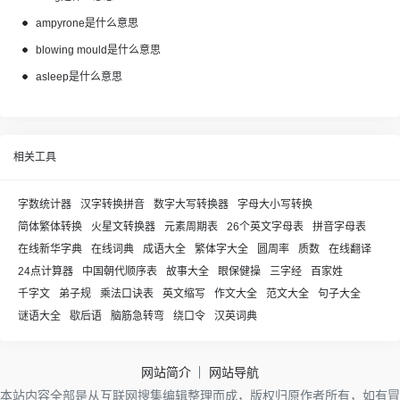
ampyrone是什么意思
blowing mould是什么意思
asleep是什么意思
相关工具
字数统计器
汉字转换拼音
数字大写转换器
字母大小写转换
简体繁体转换
火星文转换器
元素周期表
26个英文字母表
拼音字母表
在线新华字典
在线词典
成语大全
繁体字大全
圆周率
质数
在线翻译
24点计算器
中国朝代顺序表
故事大全
眼保健操
三字经
百家姓
千字文
弟子规
乘法口诀表
英文缩写
作文大全
范文大全
句子大全
谜语大全
歇后语
脑筋急转弯
绕口令
汉英词典
网站简介
网站导航
本站内容全部是从互联网搜集编辑整理而成，版权归原作者所有，如有冒