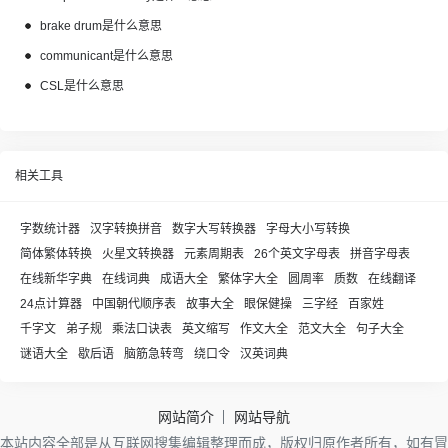
brake drum是什么意思
communicant是什么意思
CSL是什么意思
相关工具
字数统计器
汉字转换拼音
数字大写转换器
字母大小写转换
简体繁体转换
火星文转换器
元素周期表
26个英文字母表
拼音字母表
在线新华字典
在线词典
成语大全
繁体字大全
圆周率
质数
在线翻译
24点计算器
中国朝代顺序表
故事大全
眼保健操
三字经
百家姓
千字文
弟子规
乘法口诀表
英文缩写
作文大全
范文大全
句子大全
谜语大全
歇后语
脑筋急转弯
绕口令
汉英词典
网站简介
网站导航
本站内容全部是从互联网搜集编辑整理而成，版权归原作者所有，如有冒