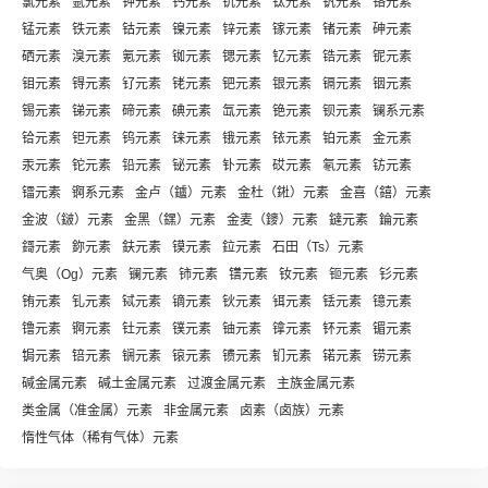
氯元素
氩元素
钾元素
钙元素
钪元素
钛元素
钒元素
铬元素
锰元素
铁元素
钴元素
镍元素
锌元素
镓元素
锗元素
砷元素
硒元素
溴元素
氪元素
铷元素
锶元素
钇元素
锆元素
铌元素
钼元素
锝元素
钌元素
铑元素
钯元素
银元素
镉元素
铟元素
锡元素
锑元素
碲元素
碘元素
氙元素
铯元素
钡元素
镧系元素
铪元素
钽元素
钨元素
铼元素
锇元素
铱元素
铂元素
金元素
汞元素
铊元素
铅元素
铋元素
钋元素
砹元素
氡元素
钫元素
镭元素
锕系元素
金卢（鑪）元素
金杜（𨧀）元素
金喜（𨭎）元素
金波（𨨏）元素
金黑（𨭆）元素
金麦（䥑）元素
鐽元素
錀元素
鎶元素
鉨元素
鈇元素
镆元素
鉝元素
石田（Ts）元素
气奥（Og）元素
镧元素
铈元素
镨元素
钕元素
钷元素
钐元素
铕元素
钆元素
铽元素
镝元素
钬元素
铒元素
铥元素
镱元素
镥元素
锕元素
钍元素
镤元素
铀元素
镎元素
钚元素
镅元素
锔元素
锫元素
锎元素
锿元素
镄元素
钔元素
锘元素
铹元素
碱金属元素
碱土金属元素
过渡金属元素
主族金属元素
类金属（准金属）元素
非金属元素
卤素（卤族）元素
惰性气体（稀有气体）元素