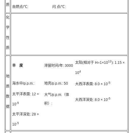
质
自燃点/℃:
闪 点/℃:
化
学
性
质
12
太阳(相对于 H=1×10
):
1.15 ×
丰 度
滞留时间/年:
3000
4
10
地
-5
海水中/p.p.m.:
地壳/p.p.m.:
50
大西洋表面:
8.0 × 10
质
太平洋表面:
12 ×
大气/p.p.m.（体
数
-5
大西洋深处:
8.0 × 10
-5
积）:
10
据
太平洋深处:
28 ×
-5
10