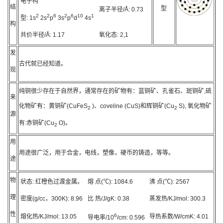
电子构
结
型
离子半径/Å:
0.73
2
2
6
2
6
10
1
型:
1s
2s
p
3s
p
d
4s
构
共价半径/Å:
1.17
氧化态:
2,1
发
古代就已经知道。
现
纯铜很少存在于自然界，通常存在的矿物有：蓝铜矿、孔雀石、斑铜矿,硫
来
化物矿有：黄铜矿(CuFeS
)、coveline (CuS)和辉铜矿(Cu
S), 氧化物矿
2
2
源
有:赤铜矿(Cu
O)。
2
用
用途很广泛，用于合金，电线，塑像，硬币的铸造，等等。
途
物
状态:
红橙色过渡金属。
熔 点(℃):
1084.6
沸 点(℃):
2567
理
密度(g/cc，300K):
8.96
比 热/J/gK:
0.38
蒸发热/KJ/mol:
300.3
性
6
熔化热/KJ/mol:
13.05
导热系数/W/cmK:
4.01
导电率/10
/cm:
0.596