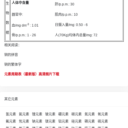
人体中含量
生
肝/p.p.m.: 30
物
器官中:
肌肉/p.p.m.:
10
数
-3
日摄入量/mg:
0.50 - 6
血/mg dm
:
1.01
据
骨/p.p.m.:
1 - 26
人(70Kg)均体内总量/mg:
72
相关阅读：
铜的拼音
铜的繁体字
元素周期表（最新版）高清图片下载
其它元素
氢元素
氦元素
锂元素
铍元素
硼元素
碳元素
氮元素
氧元素
氟元素
氖元素
钠元素
镁元素
铝元素
硅元素
磷元素
硫元素