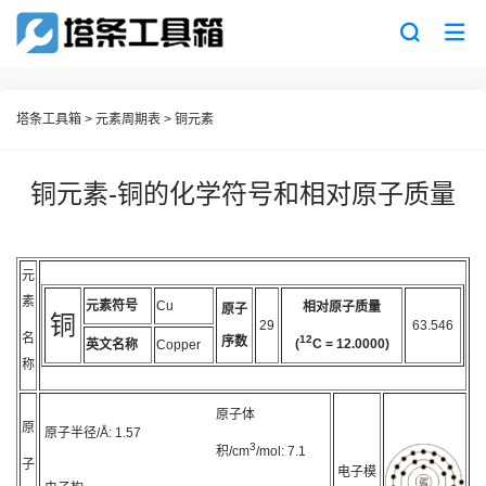
塔条工具箱
>
元素周期表
>
铜元素
铜元素-铜的化学符号和相对原子质量
元
素
元素符号
Cu
相对原子质量
原子
铜
29
63.546
名
12
序数
(
C = 12.0000)
英文名称
Copper
称
原子体
原
原子半径/Å:
1.57
3
积/cm
/mol:
7.1
子
电子模