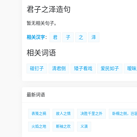
君子之泽造句
暂无相关句子。
相关汉字
：
君
子
之
泽
相关词语
碰钉子
清君侧
矮子看戏
爱民如子
暧昧
最新词语
表笺之祸
故人之情
决胜千里之外
卧榻之侧，岂
火焰之地
断袖之欢
义演