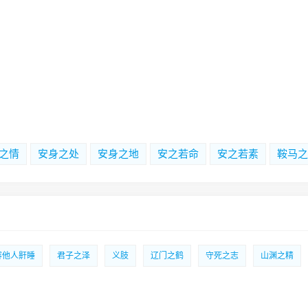
之情
安身之处
安身之地
安之若命
安之若素
鞍马之
容他人鼾睡
君子之泽
义肢
辽门之鹤
守死之志
山渊之精