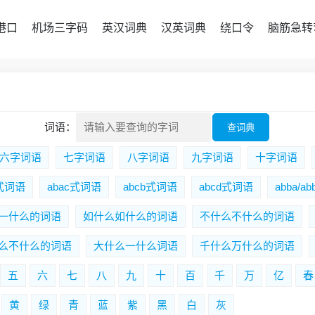
港口
机场三字码
英汉词典
汉英词典
绕口令
脑筋急转
词语：
六字词语
七字词语
八字词语
九字词语
十字词语
b式词语
abac式词语
abcb式词语
abcd式词语
abba/a
一什么的词语
如什么如什么的词语
不什么不什么的词语
么不什么的词语
大什么一什么词语
千什么万什么的词语
五
六
七
八
九
十
百
千
万
亿
春
黄
绿
青
蓝
紫
黑
白
灰