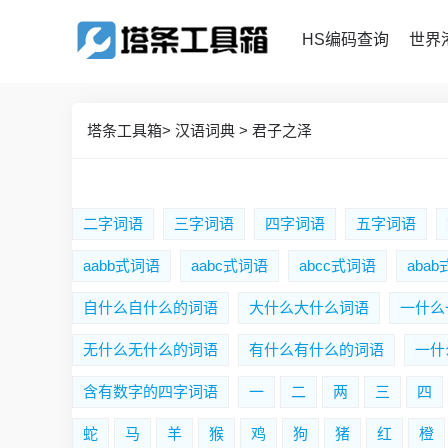
HS编码查询
世界
塔条工具箱
>
汉语词典
>
君子之泽
二字词语
三字词语
四字词语
五字词语
aabb式词语
aabc式词语
abcc式词语
aba
自什么自什么的词语
大什么大什么词语
一什么
无什么无什么的词语
有什么有什么的词语
一什
含有数字的四字词语
一
二
两
三
四
蛇
马
羊
猴
鸡
狗
猪
红
橙