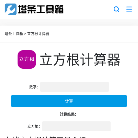
塔条工具箱
>
立方根计算器
立方根计算器
数字：
计算结果：
立方根：