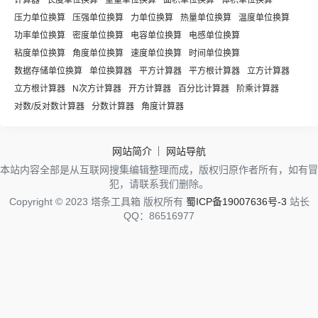
计算器
长度单位换算
重量单位换算
面积单位换算
体积单位换算
压力单位换算
压强单位换算
力单位换算
热量单位换算
温度单位换算
功率单位换算
密度单位换算
电容单位换算
电感单位换算
粘度单位换算
角度单位换算
速度单位换算
时间单位换算
数据存储单位换算
单位换算器
平方计算器
平方根计算器
立方计算器
立方根计算器
N次方计算器
开方计算器
百分比计算器
阶乘计算器
对数/反对数计算器
分数计算器
角度计算器
网站简介
网站导航
本站内容全部是从互联网搜集编辑整理而成，版权归原作者所有，如有冒
犯，请联系我们删除。
Copyright © 2023 塔条工具箱 版权所有
蜀ICP备19007636号-3
站长
QQ：86516977