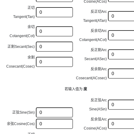
Cosine(ACos)
正切
反正切Arc
Tangent(Tan)
Tangent(ATan)
余切
反余切Arc
Cotangent(Cot)
Cotangent(ACot)
正割Secant(Sec)
反正割Arc
余割
Secant(ASec)
Cosecant(Cosec)
反余割Arc
Cosecant(ACosec)
若输入值为
度
反正弦Arc
Sine(ASin)
正弦Sine(Sin)
反余弦Arc
余弦Cosine(Cos)
Cosine(ACos)