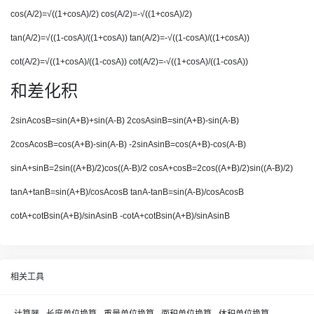
cos(A/2)=√((1+cosA)/2) cos(A/2)=-√((1+cosA)/2)
tan(A/2)=√((1-cosA)/((1+cosA)) tan(A/2)=-√((1-cosA)/((1+cosA))
cot(A/2)=√((1+cosA)/((1-cosA)) cot(A/2)=-√((1+cosA)/((1-cosA))
和差化积
2sinAcosB=sin(A+B)+sin(A-B) 2cosAsinB=sin(A+B)-sin(A-B)
2cosAcosB=cos(A+B)-sin(A-B) -2sinAsinB=cos(A+B)-cos(A-B)
sinA+sinB=2sin((A+B)/2)cos((A-B)/2 cosA+cosB=2cos((A+B)/2)sin((A-B)/2)
tanA+tanB=sin(A+B)/cosAcosB tanA-tanB=sin(A-B)/cosAcosB
cotA+cotBsin(A+B)/sinAsinB -cotA+cotBsin(A+B)/sinAsinB
相关工具