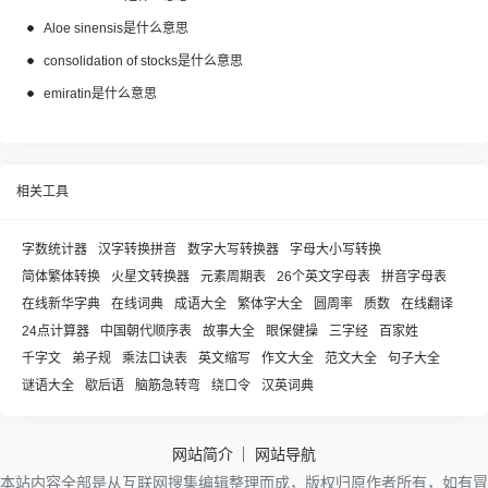
Aloe sinensis是什么意思
consolidation of stocks是什么意思
emiratin是什么意思
相关工具
字数统计器
汉字转换拼音
数字大写转换器
字母大小写转换
简体繁体转换
火星文转换器
元素周期表
26个英文字母表
拼音字母表
在线新华字典
在线词典
成语大全
繁体字大全
圆周率
质数
在线翻译
24点计算器
中国朝代顺序表
故事大全
眼保健操
三字经
百家姓
千字文
弟子规
乘法口诀表
英文缩写
作文大全
范文大全
句子大全
谜语大全
歇后语
脑筋急转弯
绕口令
汉英词典
网站简介
网站导航
本站内容全部是从互联网搜集编辑整理而成，版权归原作者所有，如有冒