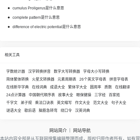
cumulus Proligerus是什么意思
complete pattern是什么意思
difference of electric potential是什么意思
相关工具
字数统计器
汉字转换拼音
数字大写转换器
字母大小写转换
简体繁体转换
火星文转换器
元素周期表
26个英文字母表
拼音字母表
在线新华字典
在线词典
成语大全
繁体字大全
圆周率
质数
在线翻译
24点计算器
中国朝代顺序表
故事大全
眼保健操
三字经
百家姓
千字文
弟子规
乘法口诀表
英文缩写
作文大全
范文大全
句子大全
谜语大全
歇后语
脑筋急转弯
绕口令
汉英词典
网站简介
网站导航
本站内容全部是从互联网搜集编辑整理而成，版权归原作者所有，如有冒