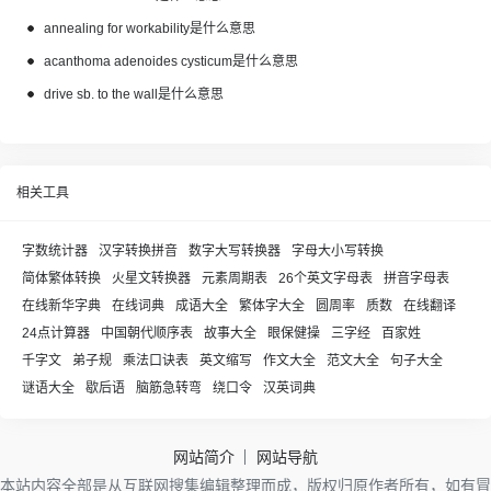
annealing for workability是什么意思
acanthoma adenoides cysticum是什么意思
drive sb. to the wall是什么意思
相关工具
字数统计器
汉字转换拼音
数字大写转换器
字母大小写转换
简体繁体转换
火星文转换器
元素周期表
26个英文字母表
拼音字母表
在线新华字典
在线词典
成语大全
繁体字大全
圆周率
质数
在线翻译
24点计算器
中国朝代顺序表
故事大全
眼保健操
三字经
百家姓
千字文
弟子规
乘法口诀表
英文缩写
作文大全
范文大全
句子大全
谜语大全
歇后语
脑筋急转弯
绕口令
汉英词典
网站简介
网站导航
本站内容全部是从互联网搜集编辑整理而成，版权归原作者所有，如有冒