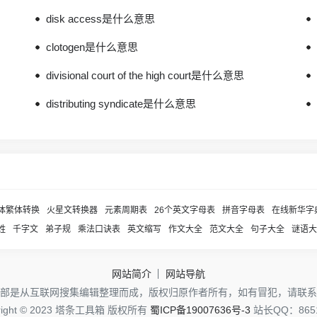
disk access是什么意思
clotogen是什么意思
divisional court of the high court是什么意思
distributing syndicate是什么意思
体繁体转换
火星文转换器
元素周期表
26个英文字母表
拼音字母表
在线新华字
姓
千字文
弟子规
乘法口诀表
英文缩写
作文大全
范文大全
句子大全
谜语大
网站简介
网站导航
部是从互联网搜集编辑整理而成，版权归原作者所有，如有冒犯，请联系
right © 2023 塔条工具箱 版权所有
蜀ICP备19007636号-3
站长QQ：8651