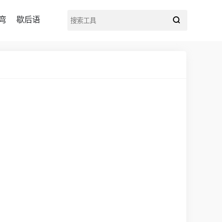
弯
歇后语