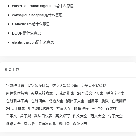
cutset saturation algorithm是什么意思
contagious hospital是什么意思
Catholicism是什么意思
BCUN是什么意思
elastic traction是什么意思
相关工具
字数统计器
汉字转换拼音
数字大写转换器
字母大小写转换
简体繁体转换
火星文转换器
元素周期表
26个英文字母表
拼音字母表
在线新华字典
在线词典
成语大全
繁体字大全
圆周率
质数
在线翻译
24点计算器
中国朝代顺序表
故事大全
眼保健操
三字经
百家姓
千字文
弟子规
乘法口诀表
英文缩写
作文大全
范文大全
句子大全
谜语大全
歇后语
脑筋急转弯
绕口令
汉英词典