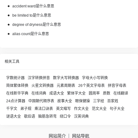
accident ward是什么意思
be limited to是什么意思
degree of dryness是什么意思
alias count是什么意思
相关工具
字数统计器
汉字转换拼音
数字大写转换器
字母大小写转换
简体繁体转换
火星文转换器
元素周期表
26个英文字母表
拼音字母表
在线新华字典
在线词典
成语大全
繁体字大全
圆周率
质数
在线翻译
24点计算器
中国朝代顺序表
故事大全
眼保健操
三字经
百家姓
千字文
弟子规
乘法口诀表
英文缩写
作文大全
范文大全
句子大全
谜语大全
歇后语
脑筋急转弯
绕口令
汉英词典
网站简介
网站导航