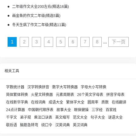
二年级作文大全200左右(精选16篇)
画金鱼的作文二年级(精选5篇)
冬天生病了作文二年级(精选11篇)
1
2
3
4
5
6
7
8
...
下一页
相关工具
字数统计器
汉字转换拼音
数字大写转换器
字母大小写转换
简体繁体转换
火星文转换器
元素周期表
26个英文字母表
拼音字母表
在线新华字典
在线词典
成语大全
繁体字大全
圆周率
质数
在线翻译
24点计算器
中国朝代顺序表
故事大全
眼保健操
三字经
百家姓
千字文
弟子规
乘法口诀表
英文缩写
范文大全
句子大全
谜语大全
歇后语
脑筋急转弯
绕口令
汉英词典
英汉词典