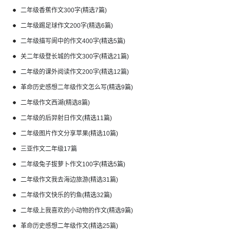
二年级香蕉作文300字(精选7篇)
二年级踢足球作文200字(精选6篇)
二年级描写阆中的作文400字(精选5篇)
关二年级登长城的作文300字(精选21篇)
二年级的课外阅读作文200字(精选12篇)
革命历史感想二年级作文怎么写(精选9篇)
二年级作文西湖(精选8篇)
二年级的后羿射日作文(精选11篇)
二年级图片作文分享苹果(精选10篇)
三亚作文二年级17篇
二年级兔子拔萝卜作文100字(精选5篇)
二年级作文我去海边旅游(精选31篇)
二年级作文快乐的钓鱼(精选32篇)
二年级上我喜欢的小动物的作文(精选9篇)
革命历史感想二年级作文(精选25篇)