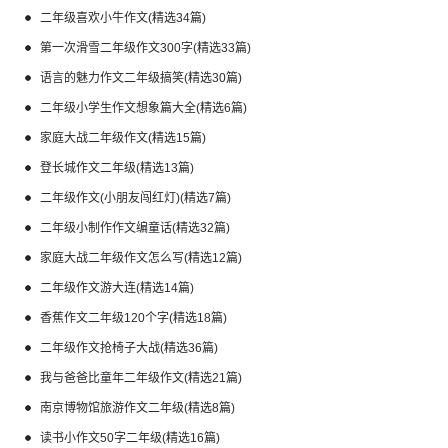
二年级喜欢小牛作文(精选34篇)
第一次滑雪二年级作文300字(精选33篇)
语言的魅力作文二年级搞笑(精选30篇)
二年级小学生作文想象篇大全(精选6篇)
家庭大战二年级作文(精选15篇)
登长城作文二年级(精选13篇)
二年级作文(小朋友闯红灯)(精选7篇)
二年级小制作作文编童话(精选32篇)
家庭大战二年级作文怎么写(精选12篇)
二年级作文游大连(精选14篇)
香蕉作文二年级120个字(精选18篇)
二年级作文抢椅子大战(精选36篇)
我与爸爸比童年二年级作文(精选21篇)
南京博物馆旅游作文二年级(精选8篇)
读书小作文50字二年级(精选16篇)