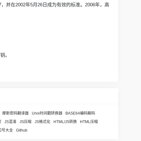
7，并在2002年5月26日成为有效的标准。2006年，高
密钥。
摩斯密码翻译器
Unix时间戳转换器
BASE64编码解码
密
JS混淆
JS压缩
JS格式化
HTML/JS转换
HTML压缩
口号大全
Github