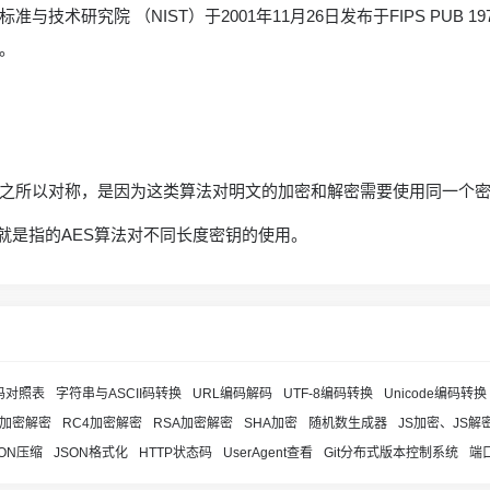
研究院 （NIST）于2001年11月26日发布于FIPS PUB 19
。
法之所以对称，是因为这类算法对明文的加密和解密需要使用同一个
实际上就是指的AES算法对不同长度密钥的使用。
I码对照表
字符串与ASCII码转换
URL编码解码
UTF-8编码转换
Unicode编码转换
S加密解密
RC4加密解密
RSA加密解密
SHA加密
随机数生成器
JS加密、JS解
SON压缩
JSON格式化
HTTP状态码
UserAgent查看
Git分布式版本控制系统
端