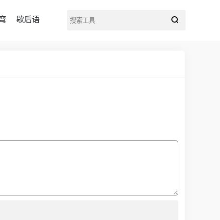
弯
歇后语