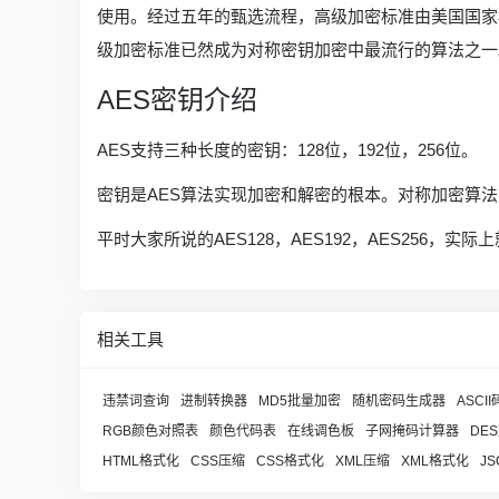
使用。经过五年的甄选流程，高级加密标准由美国国家标准与技术
级加密标准已然成为对称密钥加密中最流行的算法之一
AES密钥介绍
AES支持三种长度的密钥：128位，192位，256位。
密钥是AES算法实现加密和解密的根本。对称加密算
平时大家所说的AES128，AES192，AES256，
相关工具
违禁词查询
进制转换器
MD5批量加密
随机密码生成器
ASCI
RGB颜色对照表
颜色代码表
在线调色板
子网掩码计算器
DE
HTML格式化
CSS压缩
CSS格式化
XML压缩
XML格式化
J