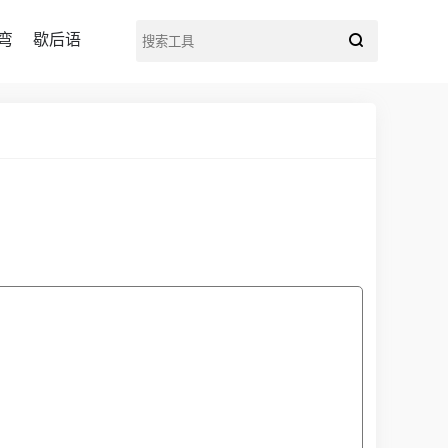
弯
歇后语