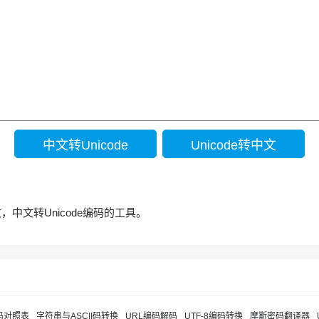
文，中文转Unicode编码的工具。
I码对照表
字符串与ASCII码转换
URL编码解码
UTF-8编码转换
摩斯密码翻译器