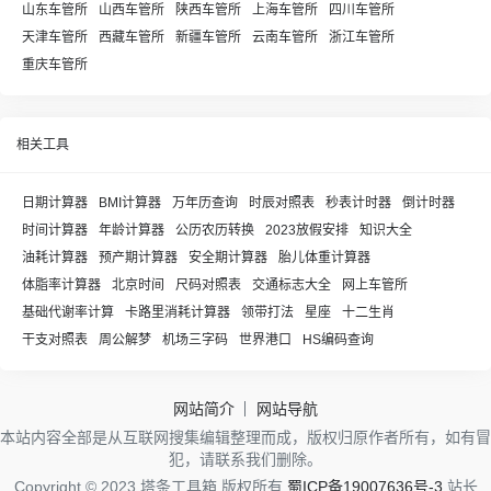
山东车管所
山西车管所
陕西车管所
上海车管所
四川车管所
天津车管所
西藏车管所
新疆车管所
云南车管所
浙江车管所
重庆车管所
相关工具
日期计算器
BMI计算器
万年历查询
时辰对照表
秒表计时器
倒计时器
时间计算器
年龄计算器
公历农历转换
2023放假安排
知识大全
油耗计算器
预产期计算器
安全期计算器
胎儿体重计算器
体脂率计算器
北京时间
尺码对照表
交通标志大全
网上车管所
基础代谢率计算
卡路里消耗计算器
领带打法
星座
十二生肖
干支对照表
周公解梦
机场三字码
世界港口
HS编码查询
网站简介
网站导航
本站内容全部是从互联网搜集编辑整理而成，版权归原作者所有，如有冒
犯，请联系我们删除。
Copyright © 2023 塔条工具箱 版权所有
蜀ICP备19007636号-3
站长