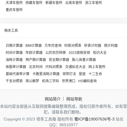
天津车管所
西藏车管所
新疆车管所
云南车管所
浙江车管所
重庆车管所
相关工具
日期计算器
BMI计算器
万年历查询
时辰对照表
秒表计时器
倒计时器
时间计算器
年龄计算器
公历农历转换
2023放假安排
知识大全
油耗计算器
预产期计算器
安全期计算器
胎儿体重计算器
体脂率计算器
北京时间
尺码对照表
交通标志大全
网上车管所
基础代谢率计算
卡路里消耗计算器
领带打法
星座
十二生肖
干支对照表
周公解梦
机场三字码
世界港口
HS编码查询
网站简介
网站导航
本站内容全部是从互联网搜集编辑整理而成，版权归原作者所有，如有冒
犯，请联系我们删除。
Copyright © 2023 塔条工具箱 版权所有
蜀ICP备19007636号-3
站长
QQ：86516977