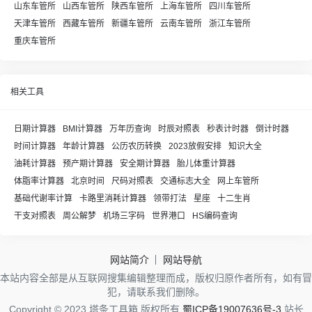
山东车管所
山西车管所
陕西车管所
上海车管所
四川车管所
天津车管所
西藏车管所
新疆车管所
云南车管所
浙江车管所
重庆车管所
相关工具
日期计算器
BMI计算器
万年历查询
时辰对照表
秒表计时器
倒计时器
时间计算器
年龄计算器
公历农历转换
2023放假安排
知识大全
油耗计算器
预产期计算器
安全期计算器
胎儿体重计算器
体脂率计算器
北京时间
尺码对照表
交通标志大全
网上车管所
基础代谢率计算
卡路里消耗计算器
领带打法
星座
十二生肖
干支对照表
周公解梦
机场三字码
世界港口
HS编码查询
网站简介
网站导航
本站内容全部是从互联网搜集编辑整理而成，版权归原作者所有，如有冒
犯，请联系我们删除。
Copyright © 2023 塔条工具箱 版权所有
蜀ICP备19007636号-3
站长