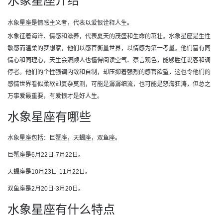
水象星座介绍
水象星座是情感主义者，代表以爱恨诠释人生。
水象征着海洋、情感和滋养，代表夏天的茂盛和生命的茁壮。水象星座是生性
敏感而温柔的梦想家，他们以感官衡量世界，以情感为第一考量。他们富有同
情心和同理心，天生会照顾人也懂得阅读空气、察言观色，能够胜任说客和调
停者。他们的个性强调内敛和自制，却压抑着强烈的感官欲望，这也令他们的
感情世界看似柔软却复杂莫测，可能是潺潺细流，也可能是怒海狂涛，但总之
万事爱最重要，有爱恨才是好人生。
水象星座有哪些
水象星座包括：巨蟹座，天蝎座，双鱼座。
巨蟹座是6月22日-7月22日。
天蝎座是10月23日-11月22日。
双鱼座是2月20日-3月20日。
水象星座有什么特点