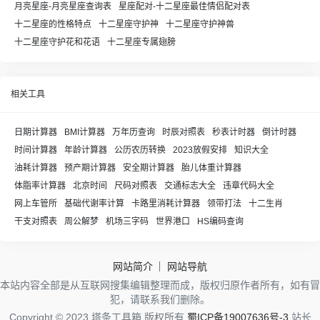
月亮星座-月亮星座查询表
星座配对-十二星座最佳情侣配对表
十二星座的性格特点
十二星座守护神
十二星座守护神兽
十二星座守护花和花语
十二星座专属翅膀
相关工具
日期计算器
BMI计算器
万年历查询
时辰对照表
秒表计时器
倒计时器
时间计算器
年龄计算器
公历农历转换
2023放假安排
知识大全
油耗计算器
预产期计算器
安全期计算器
胎儿体重计算器
体脂率计算器
北京时间
尺码对照表
交通标志大全
违章代码大全
网上车管所
基础代谢率计算
卡路里消耗计算器
领带打法
十二生肖
干支对照表
周公解梦
机场三字码
世界港口
HS编码查询
网站简介
网站导航
本站内容全部是从互联网搜集编辑整理而成，版权归原作者所有，如有冒
犯，请联系我们删除。
Copyright © 2023 塔条工具箱 版权所有
蜀ICP备19007636号-3
站长