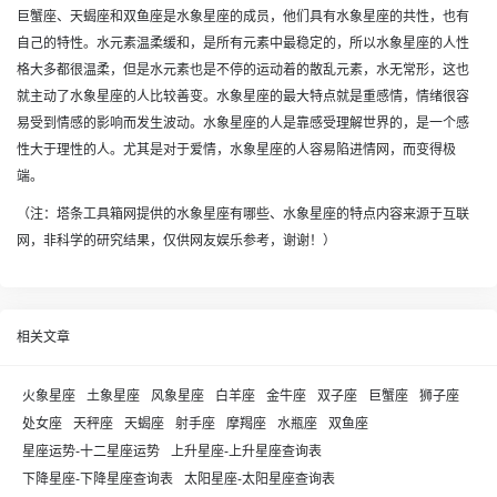
巨蟹座、天蝎座和双鱼座是水象星座的成员，他们具有水象星座的共性，也有
自己的特性。水元素温柔缓和，是所有元素中最稳定的，所以水象星座的人性
格大多都很温柔，但是水元素也是不停的运动着的散乱元素，水无常形，这也
就主动了水象星座的人比较善变。水象星座的最大特点就是重感情，情绪很容
易受到情感的影响而发生波动。水象星座的人是靠感受理解世界的，是一个感
性大于理性的人。尤其是对于爱情，水象星座的人容易陷进情网，而变得极
端。
（注：塔条工具箱网提供的水象星座有哪些、水象星座的特点内容来源于互联
网，非科学的研究结果，仅供网友娱乐参考，谢谢！）
相关文章
火象星座
土象星座
风象星座
白羊座
金牛座
双子座
巨蟹座
狮子座
处女座
天秤座
天蝎座
射手座
摩羯座
水瓶座
双鱼座
星座运势-十二星座运势
上升星座-上升星座查询表
下降星座-下降星座查询表
太阳星座-太阳星座查询表