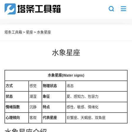
塔条工具箱
>
星座
>
水象星座
水象星座
水象星座(Water signs)
方式
感觉
物理
状态
液态
状态
潮湿
象征
夏、感知力、包容力
情绪指数
沉静
特点
感性、敏感、情绪化
心理倾向
客观
代表星座
巨蟹座、天蝎座、双鱼座