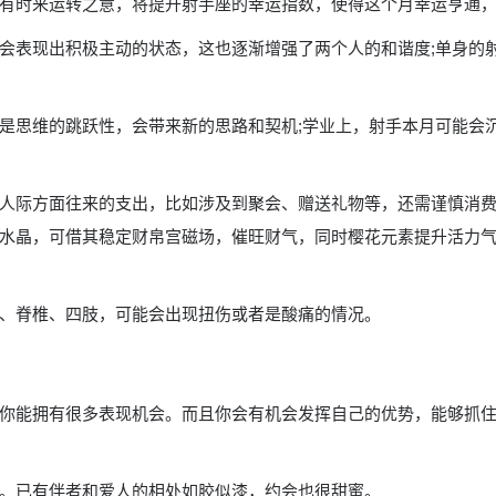
有时来运转之意，将提升射手座的幸运指数，使得这个月幸运亨通，
会表现出积极主动的状态，这也逐渐增强了两个人的和谐度;单身的
是思维的跳跃性，会带来新的思路和契机;学业上，射手本月可能会
人际方面往来的支出，比如涉及到聚会、赠送礼物等，还需谨慎消费
水晶，可借其稳定财帛宫磁场，催旺财气，同时樱花元素提升活力
、脊椎、四肢，可能会出现扭伤或者是酸痛的情况。
你能拥有很多表现机会。而且你会有机会发挥自己的优势，能够抓
。已有伴者和爱人的相处如胶似漆，约会也很甜蜜。