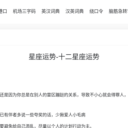
港口
机场三字码
英汉词典
汉英词典
绕口令
脑筋急转
星座运势-十二星座运势
还是因为你总是在别人的雷区蹦跶的关系，导致不小心就会得罪人
已有伴者多说一些夸奖的话，少揪爱人小毛病
要避免给自己添乱，尽量以个人的计划行动为主。