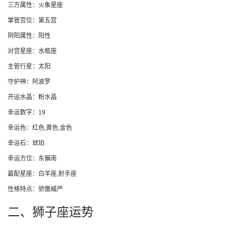
三方属性：火象星座
掌管宫位：第五宫
阴阳属性：阳性
对宫星座：水瓶座
主管行星：太阳
守护神：阿波罗
开运水晶：粉水晶
幸运数字：19
幸运色：红色,黄色,金色
幸运石：琥珀
幸运方位：东偏南
最配星座：白羊座,射手座
性格特点：骄傲威严
二、狮子座运势