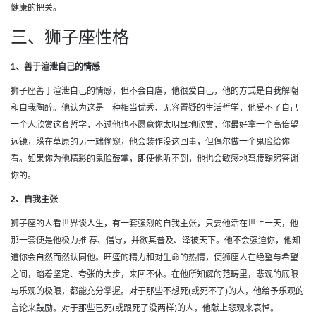
健康的把关。
三、狮子座性格
1、善于渲泄自己的情感
狮子座善于渲泄自己的情感，但不会自虐，他很爱自己，他的方式是自我解嘲
和自我陶醉。他认为这是一种相当优秀、无容置疑的生活哲学，他受不了自己
一个人欣赏这套哲学，不过他也不愿意你太明显地欣赏，你最好拿一个高倍望
远镜，躲在草原的另一端偷窥，他会装作没这回事，但偶尔做一个鬼脸给你
看。如果你为他精彩的鬼脸鼓掌，即使他听不到，他也会敏感地弯腰鞠躬答谢
你的。
2、自我主张
狮子座的人看世界谈人生，有一套强烈的自我主张，只要他活在世上一天，他
那一套便是他极力推 荐、倡导，并欲其普及、泽被天下。他不会强迫你，他知
道你会自然而然认同他。旺盛的精力和对生命的热情，使狮座人在绝望与希望
之间，踏着坚定、夸张的大步，来回不休。在他所知解的范畴里，悲观的底限
与乐观的极限，都能充分掌握。对于那些不想死(或死不了)的人，他给予乐观的
言论来鼓励。对于那些已死(或跟死了没两样)的人，他献上悲观来哀悼。