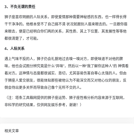
3、不负无谓的责任
狮子座喜欢明朗的人际关系，即使爱情那种需要神秘感的东西，也一样得长得
干干净净的。他根本受不了自己搞不清 状况就跟别人眉来眼去的。一旦跟你眉
来眼去，便是已经明白你们两的关系，其性质、其上下位置、其发展性等等他
都很清楚了，才可能。
4、人际关系
遇上气味不投的人，狮子仍会礼貌地过去嗅一嗅对方，即使味道不对他的脾
味，他也会试图分辨究竟是什么“异味”，然后以一种“我了解你这种人”的 神情看
着对方。这神情与态度都很诚实、恳切，尤其容易伤害自尊心太强的人。但由
于狮座人爱交朋友，很能体贴那些被他认为不能深交而又对他心仪的朋友，反
倒会侍出更多关怀而导致自己像个无所不交的人。
（注：塔条工具箱网提供的狮子座运势、狮子座性格分析内容来源于互联网，
非科学的研究结果，仅供网友娱乐参考，谢谢！）
相关文章