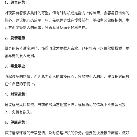
1、综合运势：
对现实有着很多美好的寄望，但有时时机或是能力上的差距，会容易打击你的
信心。建议把心态放平一些，先稳住步伐在慢慢前行，基础务必做好把关。生
活方面少管别人的闲事，独善其身反而更轻松自在。
2、爱情运势：
单身的保持适度矜持，懂得收放才更惹人喜欢。已有伴者可以偶尔撒撒娇，更
容易得到爱人宠溺。
3、事业学业：
收起过多的热情，否则总为别人的事操碎心，容易被小人利用，建议把时间放
在忙自己的事情上。
4、财富运势：
建议远离风险投资，当前形势动态把握不准，模棱两可的情况下不要贸然投
入，免得有损失。
5、健康运势：
保持居家环境的干净整洁，及时清理堆积的杂务，也要勤换洗被单床铺，做好