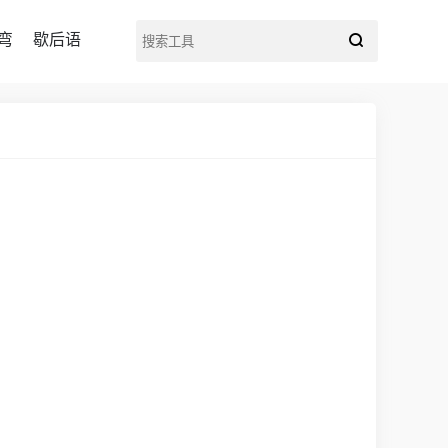
弯
歇后语