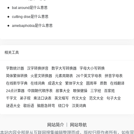
bat around是什么意思
cutting dise是什么意思
amebaphobia是什么意思
相关工具
字数统计器
汉字转换拼音
数字大写转换器
字母大小写转换
简体繁体转换
火星文转换器
元素周期表
26个英文字母表
拼音字母表
在线新华字典
在线词典
成语大全
繁体字大全
圆周率
质数
在线翻译
24点计算器
中国朝代顺序表
故事大全
眼保健操
三字经
百家姓
千字文
弟子规
乘法口诀表
英文缩写
作文大全
范文大全
句子大全
谜语大全
歇后语
脑筋急转弯
绕口令
汉英词典
网站简介
网站导航
本站内容全部是从互联网搜集编辑整理而成，版权归原作者所有，如有冒