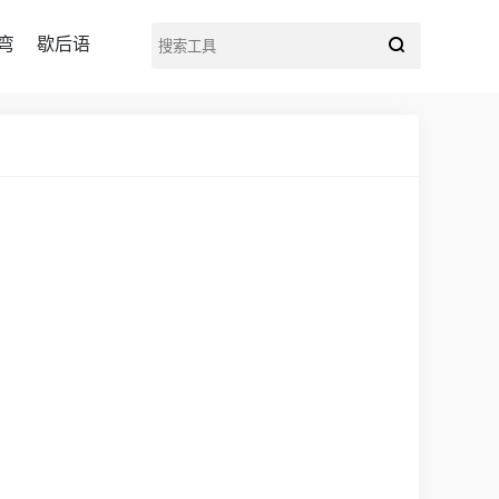
弯
歇后语