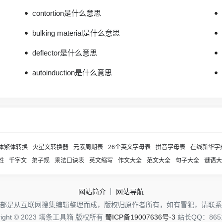
contortion是什么意思
bulking material是什么意思
deflector是什么意思
autoinduction是什么意思
体繁体转换
火星文转换器
元素周期表
26个英文字母表
拼音字母表
在线新华字
姓
千字文
弟子规
乘法口诀表
英文缩写
作文大全
范文大全
句子大全
谜语大
网站简介
网站导航
部是从互联网搜集编辑整理而成，版权归原作者所有，如有冒犯，请联系
right © 2023 塔条工具箱 版权所有
蜀ICP备19007636号-3
站长QQ：8651