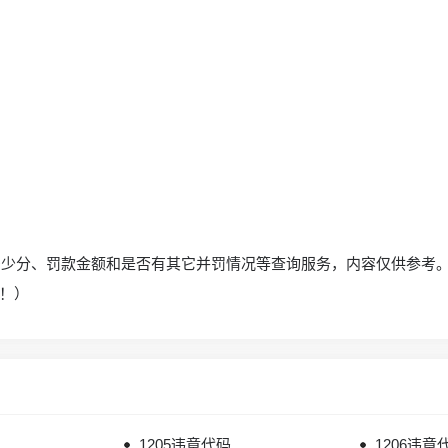
多少分、罚款金额和是否有其它并罚情况等查询服务，内容仅供参考。
！）
1205违章代码
1206违章