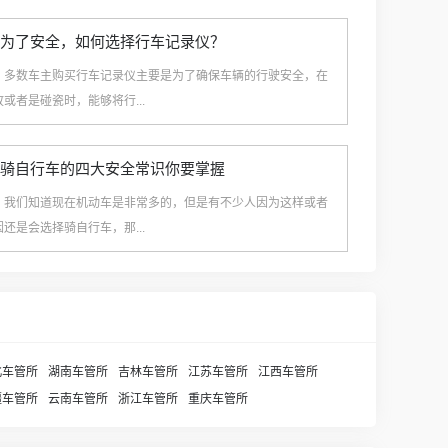
闻]为了安全，如何选择行车记录仪？
》多数车主购买行车记录仪主要是为了确保车辆的行驶安全，在
或者是碰瓷时，能够将行...
记]骑自行车的四大安全常识你要掌握
》我们知道现在机动车是非常多的，但是有不少人因为这样或者
还是会选择骑自行车，那...
北车管所
湖南车管所
吉林车管所
江苏车管所
江西车管所
疆车管所
云南车管所
浙江车管所
重庆车管所