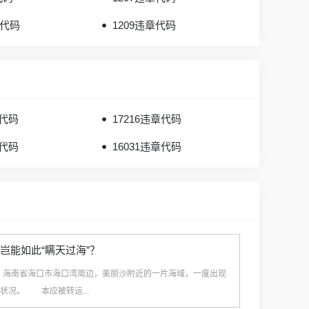
章代码
1209违章代码
章代码
17216违章代码
章代码
16031违章代码
]岂能如此“瞒天过海”？
》海南省海口市海口湾周边，美丽沙附近的一片海域，一度出现
的状况。 本应被转运...