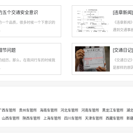
备的五个交通安全意识
[违章新
的一个品质，很多时候一个下意识的
《违章新闻
.
遇到交通事故
细节问题
[交通日
的经历，那么，在夜间行车的时候我
《交通日记
.
是那样的原因
广西车管所
贵州车管所
海南车管所
河北车管所
河南车管所
黑龙江车管所
湖
山西车管所
陕西车管所
上海车管所
四川车管所
天津车管所
西藏车管所
新