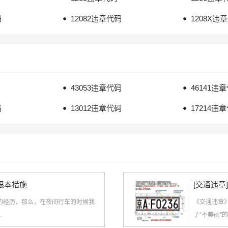
码
12082违章代码
1208X违
43053违章代码
46141违
码
13012违章代码
17214违
根本措施
[交通违章
的经历，那么，在夜间行车的时候我
《交通违章
.
了“不美丽”