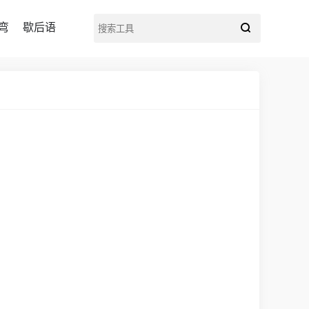
弯
歇后语