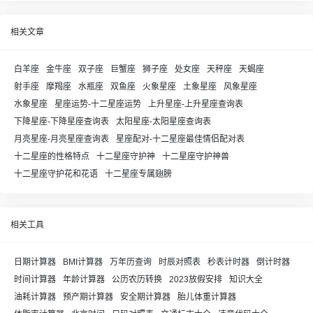
相关文章
白羊座
金牛座
双子座
巨蟹座
狮子座
处女座
天秤座
天蝎座
射手座
摩羯座
水瓶座
双鱼座
火象星座
土象星座
风象星座
水象星座
星座运势-十二星座运势
上升星座-上升星座查询表
下降星座-下降星座查询表
太阳星座-太阳星座查询表
月亮星座-月亮星座查询表
星座配对-十二星座最佳情侣配对表
十二星座的性格特点
十二星座守护神
十二星座守护神兽
十二星座守护花和花语
十二星座专属翅膀
相关工具
日期计算器
BMI计算器
万年历查询
时辰对照表
秒表计时器
倒计时器
时间计算器
年龄计算器
公历农历转换
2023放假安排
知识大全
油耗计算器
预产期计算器
安全期计算器
胎儿体重计算器